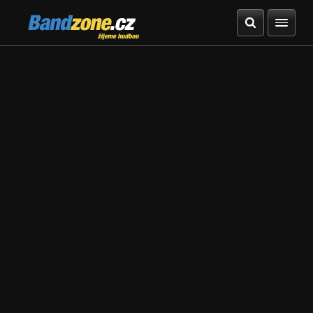
Bandzone.cz
žijeme hudbou