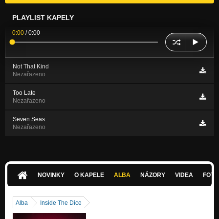
PLAYLIST KAPELY
0:00
/
0:00
Not That Kind
Nezařazeno
Too Late
Nezařazeno
Seven Seas
Nezařazeno
NOVINKY
O KAPELE
ALBA
NÁZORY
VIDEA
FOTK
Alba
Inside The Dice