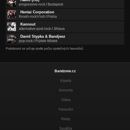
progressive-rock
/
Budapest
Hentai Corporation
thrash-rock'n'roll
/
Praha
Kannout
alternative-post rock
/
Jihlava
David Stypka & Bandjeez
pop-rock
/
Frýdek-Místek
Podobnost se určuje podle počtu společných fanoušků.
Bandzone.cz
Kapely
Koncerty
Videa
Fanoušci
Kluby
Soutěže