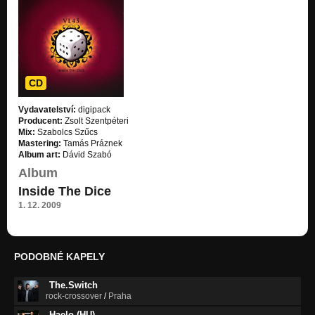
CD
Vydavatelství:
digipack
Producent:
Zsolt Szentpéteri
Mix:
Szabolcs Szűcs
Mastering:
Tamás Práznek
Album art:
Dávid Szabó
Album
Inside The Dice
1. 12. 2009
PODOBNÉ KAPELY
The.Switch
rock-crossover
/
Praha
Haelo (HU)