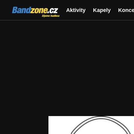
Bandzone.cz
Aktivity
Kapely
Konce
žijeme hudbou