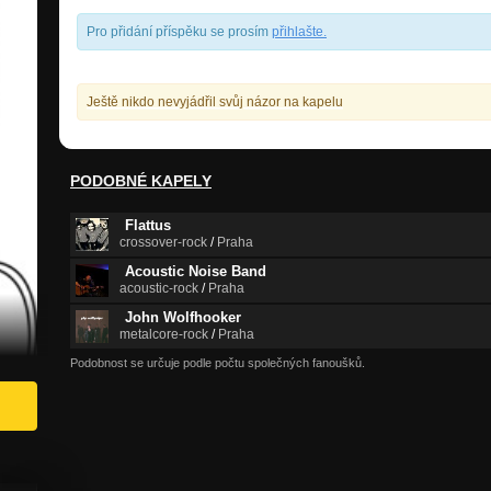
Pro přidání příspěku se prosím
přihlašte
.
Ještě nikdo nevyjádřil svůj názor na kapelu
PODOBNÉ KAPELY
Flattus
crossover-rock
/
Praha
Acoustic Noise Band
acoustic-rock
/
Praha
John Wolfhooker
metalcore-rock
/
Praha
Podobnost se určuje podle počtu společných fanoušků.