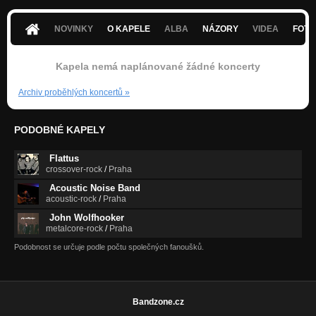
NOVINKY
O KAPELE
ALBA
NÁZORY
VIDEA
FOTK
Kapela nemá naplánované žádné koncerty
Archiv proběhlých koncertů
»
PODOBNÉ KAPELY
Flattus
crossover-rock
/
Praha
Acoustic Noise Band
acoustic-rock
/
Praha
John Wolfhooker
metalcore-rock
/
Praha
Podobnost se určuje podle počtu společných fanoušků.
Bandzone.cz