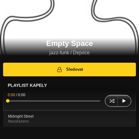
Empty Space
jazz-funk / Dejvice
Sledovat
PLAYLIST KAPELY
0:00
/
0:00
Midnight Street
Nezařazeno