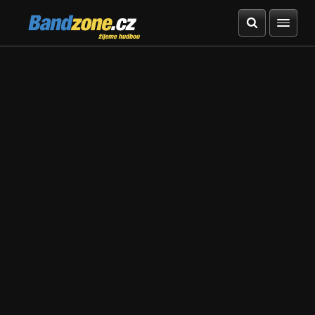
Bandzone.cz
žijeme hudbou