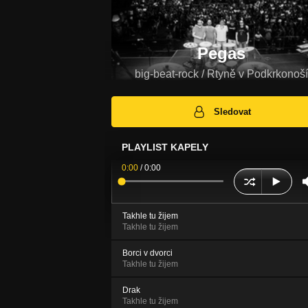
Pegas
big-beat-rock / Rtyně v Podkrkonoší
Sledovat
PLAYLIST KAPELY
0:00
/
0:00
Takhle tu žijem
Takhle tu žijem
Borci v dvorci
Takhle tu žijem
Drak
Takhle tu žijem