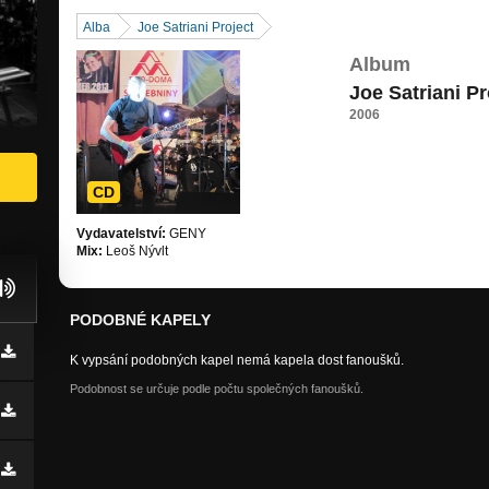
Alba
Joe Satriani Project
Album
Joe Satriani Pr
2006
CD
Vydavatelství:
GENY
Mix:
Leoš Nývlt
PODOBNÉ KAPELY
K vypsání podobných kapel nemá kapela dost fanoušků.
Podobnost se určuje podle počtu společných fanoušků.