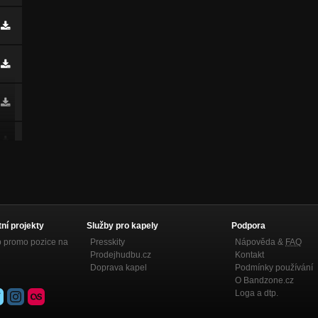
tní projekty
Služby pro kapely
Podpora
p promo pozice na
Presskity
Nápověda &
FAQ
Prodejhudbu.cz
Kontakt
Doprava kapel
Podmínky používání
O Bandzone.cz
Loga a dtp.