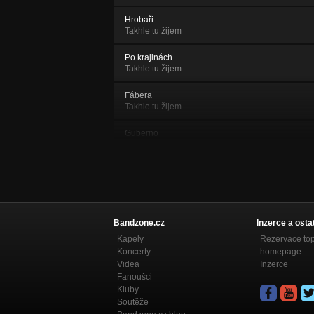
Hrobaři
Takhle tu žijem
Po krajinách
Takhle tu žijem
Fábera
Takhle tu žijem
Guberno
Takhle tu žijem
Hele vole lásko
Takhle tu žijem
Čas
Takhle tu žijem
Bandzone.cz
Inzerce a osta
Kapely
Rezervace to
Rumpál
Koncerty
homepage
Takhle tu žijem
Videa
Inzerce
Fanoušci
Kachny
Kluby
Takhle tu žijem
Soutěže