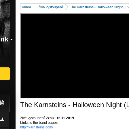
Videa
Živá vystoupení
The Karnsteins - Halloween Night (Li
nk -
The Karnsteins - Halloween Night (L
Živé vystoupení
Vznik: 16.11.2019
Links to the band pages:
http://karnsteins.com/