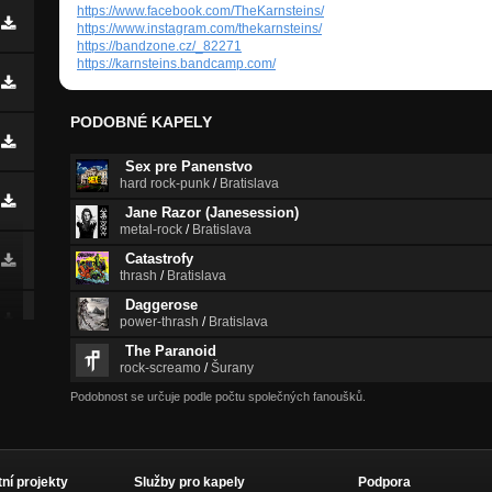
https://www.facebook.com/TheKarnsteins/
https://www.instagram.com/thekarnsteins/
https://bandzone.cz/_82271
https://karnsteins.bandcamp.com/
PODOBNÉ KAPELY
Sex pre Panenstvo
hard rock-punk
/
Bratislava
Jane Razor (Janesession)
metal-rock
/
Bratislava
Catastrofy
thrash
/
Bratislava
Daggerose
power-thrash
/
Bratislava
The Paranoid
rock-screamo
/
Šurany
Podobnost se určuje podle počtu společných fanoušků.
tní projekty
Služby pro kapely
Podpora