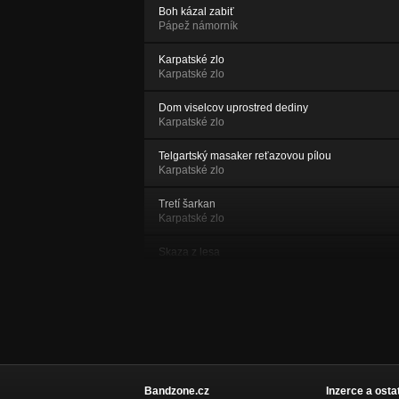
Boh kázal zabiť
Pápež námorník
Karpatské zlo
Karpatské zlo
Dom viselcov uprostred dediny
Karpatské zlo
Telgartský masaker reťazovou pílou
Karpatské zlo
Tretí šarkan
Karpatské zlo
Skaza z lesa
Karpatské zlo
Hamlet (Znouzecnost cover)
Karpatské zlo
Mesačný lúč
Karpatské zlo
Bandzone.cz
Inzerce a osta
Skoč na hrob, noc čo noc!