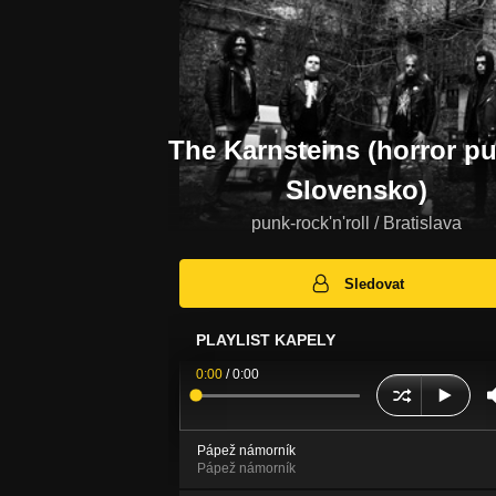
The Karnsteins (horror pu
Slovensko)
punk-rock'n'roll / Bratislava
Sledovat
PLAYLIST KAPELY
0:00
/
0:00
Pápež námorník
Pápež námorník