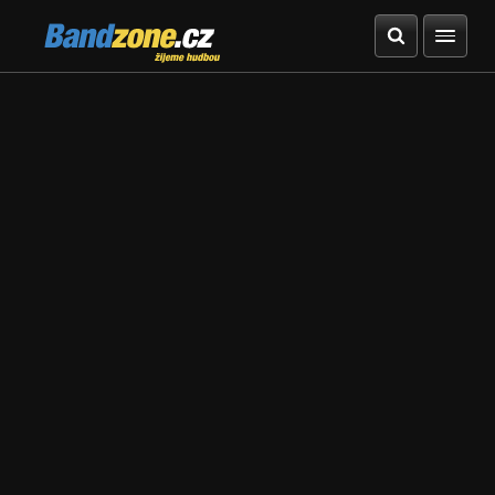
Bandzone.cz
žijeme hudbou