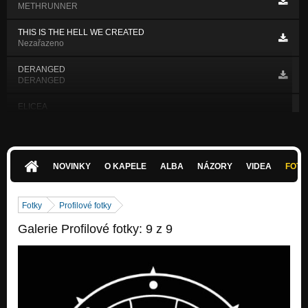
METHRUNNER
THIS IS THE HELL WE CREATED
Nezařazeno
DERANGED
DERANGED
ELICEA
Nezařazeno
NIKDY VÍC
Nezařazeno
NOVINKY
O KAPELE
ALBA
NÁZORY
VIDEA
FOTK
PRAVDA JE NĚKDE VENKU
Nezařazeno
Fotky
Profilové fotky
JINEJ DRUH
Galerie Profilové fotky: 9 z 9
JINEJ DRUH