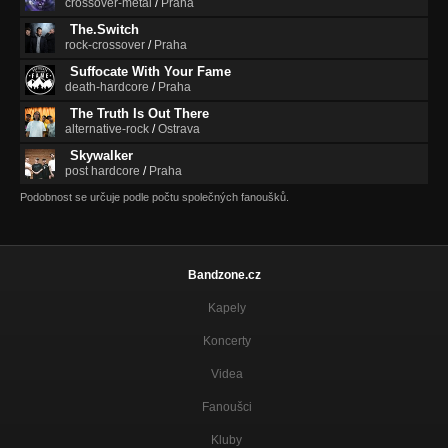
crossover-metal
/
Praha
The.Switch
rock-crossover
/
Praha
Suffocate With Your Fame
death-hardcore
/
Praha
The Truth Is Out There
alternative-rock
/
Ostrava
Skywalker
post hardcore
/
Praha
Podobnost se určuje podle počtu společných fanoušků.
Bandzone.cz
Kapely
Koncerty
Videa
Fanoušci
Kluby