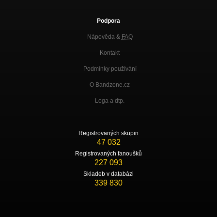
Podpora
Nápověda &
FAQ
Kontakt
Podmínky používání
O Bandzone.cz
Loga a dtp.
Registrovaných skupin
47 032
Registrovaných fanoušků
227 093
Skladeb v databázi
339 830