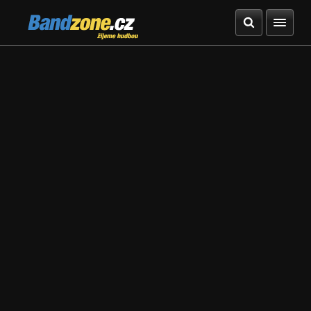
Bandzone.cz
žijeme hudbou