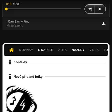
0:00
/
0:00
I Can Easily Find
Nezařazeno
NOVINKY
O KAPELE
ALBA
NÁZORY
VIDEA
FOTK
Kontakty
Nově přidané fotky