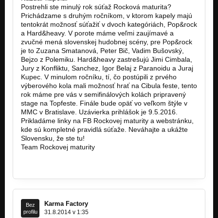
Postrehli ste minulý rok súťaž Rocková maturita?
Prichádzame s druhým ročníkom, v ktorom kapely majú
tentokrát možnosť súťažiť v dvoch kategóriách, Pop&rock
a Hard&heavy. V porote máme veľmi zaujímavé a
zvučné mená slovenskej hudobnej scény, pre Pop&rock
je to Zuzana Smatanová, Peter Bič, Vadim Bušovský,
Bejzo z Polemiku. Hard&heavy zastrešujú Jimi Cimbala,
Jury z Konfliktu, Sanchez, Igor Belaj z Paranoidu a Juraj
Kupec. V minulom ročníku, tí, čo postúpili z prvého
výberového kola mali možnosť hrať na Cibula feste, tento
rok máme pre vás v semifinálových kolách pripravený
stage na Topfeste. Finále bude opäť vo veľkom štýle v
MMC v Bratislave. Uzávierka prihlášok je 9.5.2016.
Prikladáme linky na FB Rockovej maturity a webstránku,
kde sú kompletné pravidlá súťaže. Neváhajte a ukážte
Slovensku, že ste tu!
Team Rockovej maturity
http://www.rockovamaturita.sk/
https://www.facebook.com…
Karma Factory
Bez
profilu
31.8.2014 v 1:35