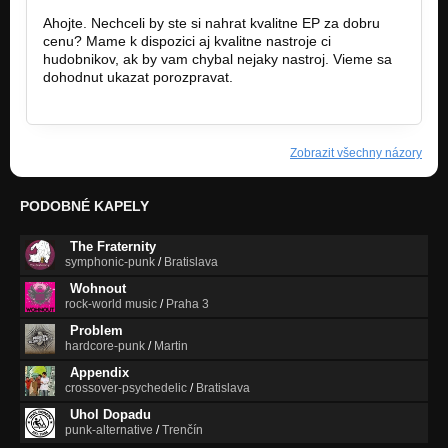
Ahojte. Nechceli by ste si nahrat kvalitne EP za dobru
cenu? Mame k dispozici aj kvalitne nastroje ci
hudobnikov, ak by vam chybal nejaky nastroj. Vieme sa
dohodnut ukazat porozpravat.
karma.factorysk@gmail.com
Zobrazit všechny názory
PODOBNÉ KAPELY
The Fraternity
symphonic-punk
/
Bratislava
Wohnout
rock-world music
/
Praha 3
Problem
hardcore-punk
/
Martin
Appendix
crossover-psychedelic
/
Bratislava
Uhol Dopadu
punk-alternative
/
Trenčín