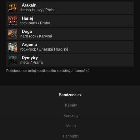
Arakain
thrash-heavy
/
Praha
Harlej
rock-punk
/
Praha
Doga
hard rock
/
Karviná
Argema
rock-rock
/
Uherské Hradiště
Dymytry
metal
/
Praha
Podobnost se určuje podle počtu společných fanoušků.
Bandzone.cz
Kapely
Koncerty
Videa
Fanoušci