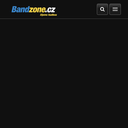
Bandzone.cz
žijeme hudbou