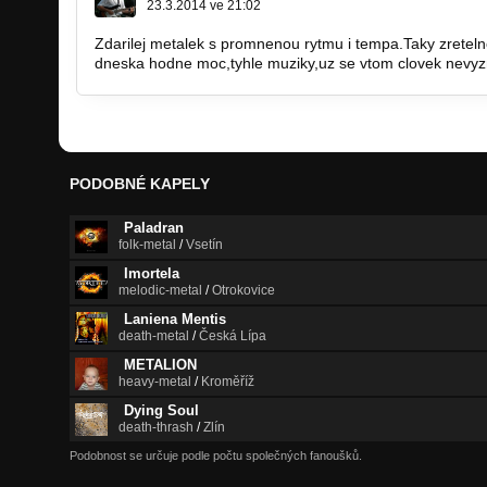
23.3.2014 ve 21:02
Zdarilej metalek s promnenou rytmu i tempa.Taky zretel
dneska hodne moc,tyhle muziky,uz se vtom clovek nevyzna.
PODOBNÉ KAPELY
Paladran
folk-metal
/
Vsetín
Imortela
melodic-metal
/
Otrokovice
Laniena Mentis
death-metal
/
Česká Lípa
METALION
heavy-metal
/
Kroměříž
Dying Soul
death-thrash
/
Zlín
Podobnost se určuje podle počtu společných fanoušků.