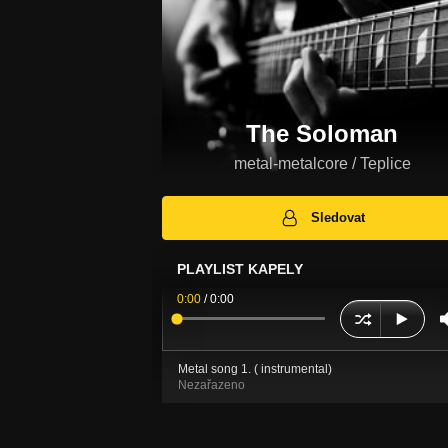
The Soloman
metal-metalcore / Teplice
Sledovat
PLAYLIST KAPELY
0:00
/
0:00
Metal song 1. ( instrumental)
Nezařazeno