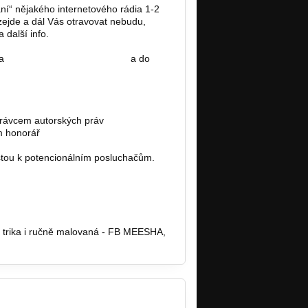
lání“ nějakého internetového rádia 1-2
vzejde a dál Vás otravovat nebudu,
 další info.
na
rockmetalradio@seznam.cz
a do
právcem autorských práv
m honorář
stou k potencionálním posluchačům.
ebo trika i ručně malovaná - FB MEESHA,