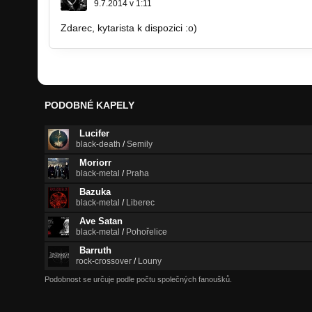
9.7.2014 v 1:11
Zdarec, kytarista k dispozici :o)
PODOBNÉ KAPELY
Lucifer
black-death
/
Semily
Moriorr
black-metal
/
Praha
Bazuka
black-metal
/
Liberec
Ave Satan
black-metal
/
Pohořelice
Barruth
rock-crossover
/
Louny
Podobnost se určuje podle počtu společných fanoušků.