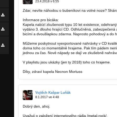
23.4.2018 v 6:55
Zdar, nevíte náhodou o bubeníkovi na volné noze? Shán
Informace pro bicáka:
Kapela nabízí zkušenosti typu 10 let existence, odehran
vydáno 3. dlouho hrající CD. Odhlučněná, zabezpečená
bicími a dvoušlapkou zdarma. Naprosto pohodový a do hu
Můžeme poskytnout vyexportované nahrávky v CD kvalitě
doma toho co momentálně hrajeme. Pak tím pádem není tř
jednou za čas. Nové nápady se dají ve zkušebně nahráva
V playlistu jsou ukázky (jen ty 2018) toho co hrajeme.
Díky, zdraví kapela Necnon Mortuss
Vojtěch Kašpar Luňák
8.1.2017 ve 4:48
Dobrý den, ahoj.
Uvažuji o založení internetového rádia /metal-rock/.