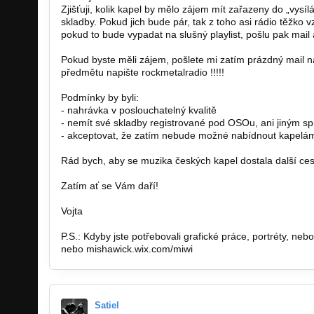
Zjišťuji, kolik kapel by mělo zájem mít zařazeny do „vysí
skladby. Pokud jich bude pár, tak z toho asi rádio těžko 
pokud to bude vypadat na slušný playlist, pošlu pak mail a
Pokud byste měli zájem, pošlete mi zatím prázdný mail 
předmětu napište rockmetalradio !!!!!
Podmínky by byli:
- nahrávka v poslouchatelný kvalitě
- nemít své skladby registrované pod OSOu, ani jiným s
- akceptovat, že zatím nebude možné nabídnout kapelá
Rád bych, aby se muzika českých kapel dostala další ce
Zatím ať se Vám daří!
Vojta
P.S.: Kdyby jste potřebovali grafické práce, portréty, n
nebo mishawick.wix.com/miwi
Satiel