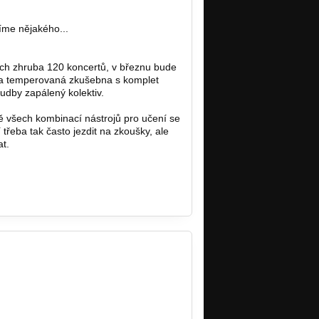
íme nějakého...
ých zhruba 120 koncertů, v březnu bude
 a temperovaná zkušebna s komplet
dby zapálený kolektiv.
 všech kombinací nástrojů pro učení se
eba tak často jezdit na zkoušky, ale
t.