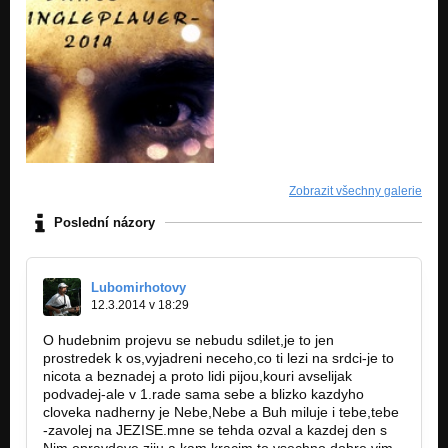
Zobrazit všechny galerie
Poslední názory
Lubomirhotovy
12.3.2014 v 18:29
O hudebnim projevu se nebudu sdilet,je to jen
prostredek k os,vyjadreni neceho,co ti lezi na srdci-je to
nicota a beznadej a proto lidi pijou,kouri avselijak
podvadej-ale v 1.rade sama sebe a blizko kazdyho
cloveka nadherny je Nebe,Nebe a Buh miluje i tebe,tebe
-zavolej na JEZISE.mne se tehda ozval a kazdej den s
Nim opravdove ziju a kam kracim,to vsechno dobre vim-