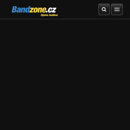
Bandzone.cz
žijeme hudbou