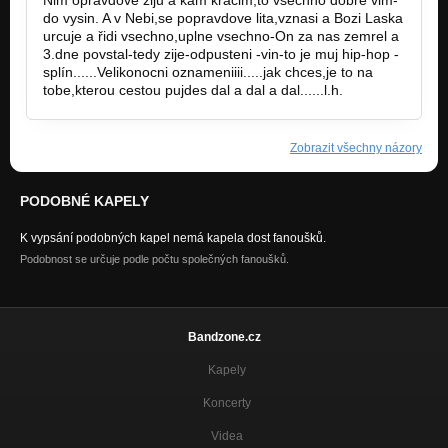
do vysin. A v Nebi,se popravdove lita,vznasi a Bozi Laska
urcuje a řidi vsechno,uplne vsechno-On za nas zemrel a
3.dne povstal-tedy zije-odpusteni -vin-to je muj hip-hop -
splín......Velikonocni oznameniiii.....jak chces,je to na
tobe,kterou cestou pujdes dal a dal a dal......l.h.
Zobrazit všechny názory
PODOBNÉ KAPELY
K vypsání podobných kapel nemá kapela dost fanoušků.
Podobnost se určuje podle počtu společných fanoušků.
Bandzone.cz
Kapely
Koncerty
Videa