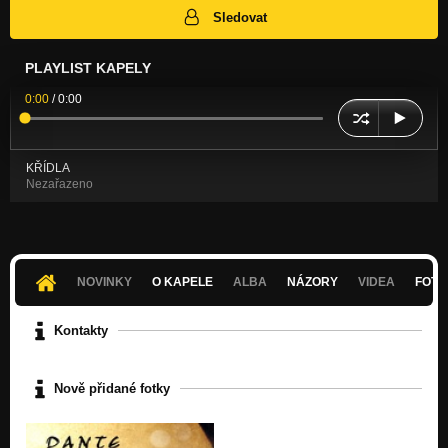
Sledovat
PLAYLIST KAPELY
0:00
/
0:00
KŘÍDLA
Nezařazeno
NOVINKY
O KAPELE
ALBA
NÁZORY
VIDEA
FOTK
Kontakty
Nově přidané fotky