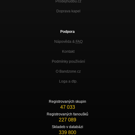
Prodejhudbu.cz
Doprava kapel
Podpora
Nápověda &
FAQ
Kontakt
Podmínky používání
O Bandzone.cz
Loga a dtp.
Registrovaných skupin
47 033
Registrovaných fanoušků
227 089
Skladeb v databázi
339 800