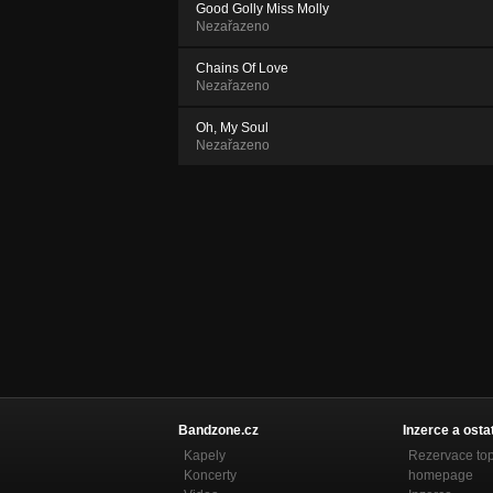
Good Golly Miss Molly
Nezařazeno
Chains Of Love
Nezařazeno
Oh, My Soul
Nezařazeno
Bandzone.cz
Inzerce a osta
Kapely
Rezervace to
Koncerty
homepage