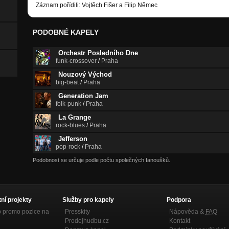
Záznam pořídili: Vojtěch Fišer a Filip Němec
PODOBNÉ KAPELY
Orchestr Posledního Dne
funk-crossover
/
Praha
Nouzový Východ
big-beat
/
Praha
Generation Jam
folk-punk
/
Praha
La Grange
rock-blues
/
Praha
Jefferson
pop-rock
/
Praha
Podobnost se určuje podle počtu společných fanoušků.
tní projekty
Služby pro kapely
Podpora
p promo pozice na
Presskity
Nápověda &
FAQ
Prodejhudbu.cz
Kontakt