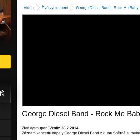
Videa
Živá vystoupení
George Diesel Band - Rock Me Baby
George Diesel Band - Rock Me Ba
Živé vystoupení
Vznik: 28.2.2014
Záznam koncertu kapely George Diesel Band z klubu Sběrné suroviny 