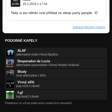
Bez
profilu
25.2.2015 v 17:54
Tady si asi někdo vzal příklad ze sleep party people. :D
Zobrazit všechny názory
PODOBNÉ KAPELY
ALAF
alternative-indie
/
Nový Bydžov
Desperados de Lucía
alternative-psychedelic
/
Nový Hradec Králové
Bludy
rock-alternative
/
Jičín
Vinný střik
pop-rock
/
Litovel
ř-gř
big-beat
/
Litovel
Podobnost se určuje podle počtu společných fanoušků.