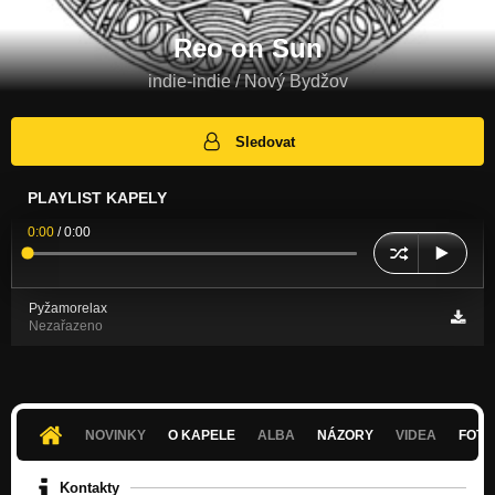
Reo on Sun
indie-indie / Nový Bydžov
Sledovat
PLAYLIST KAPELY
0:00
/
0:00
Pyžamorelax
Nezařazeno
NOVINKY
O KAPELE
ALBA
NÁZORY
VIDEA
FOTK
Kontakty