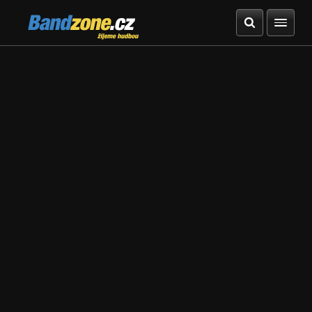
Bandzone.cz
žijeme hudbou