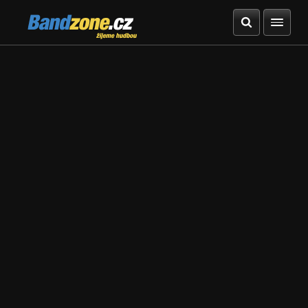
Bandzone.cz
žijeme hudbou