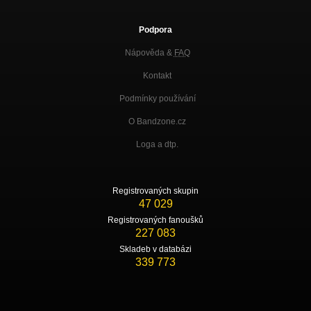
Podpora
Nápověda &
FAQ
Kontakt
Podmínky používání
O Bandzone.cz
Loga a dtp.
Registrovaných skupin
47 029
Registrovaných fanoušků
227 083
Skladeb v databázi
339 773