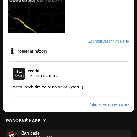
Zobrazit všechny galerie
Poslední názory
cenda
Bez
profilu
12.1.2014 v 18:17
zacal bych tim ze si naladim kytaru:)
Zobrazit všechny názory
PODOBNÉ KAPELY
Barricade