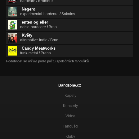
hardcore
/
Kroměříž
Negero
experimental-hardcore
/
Sokolov
enten og eller
noise-hardcore
/
Brno
Květy
alternative-indie
/
Brno
Candy Meatworks
funk-metal
/
Praha
Podobnost se určuje podle počtu společných fanoušků.
Bandzone.cz
Kapely
Koncerty
Videa
Fanoušci
Kluby