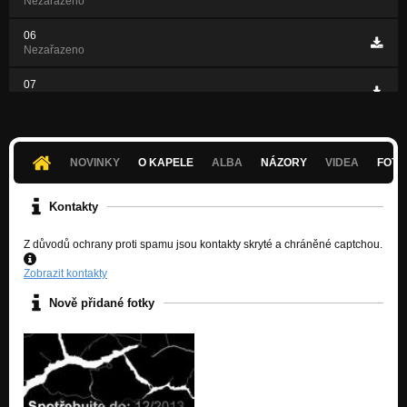
Nezařazeno
06
Nezařazeno
07
Nezařazeno
08
Nezařazeno
NOVINKY
O KAPELE
ALBA
NÁZORY
VIDEA
FOTK
Kontakty
Z důvodů ochrany proti spamu jsou kontakty skryté a chráněné captchou.
Zobrazit kontakty
Nově přidané fotky