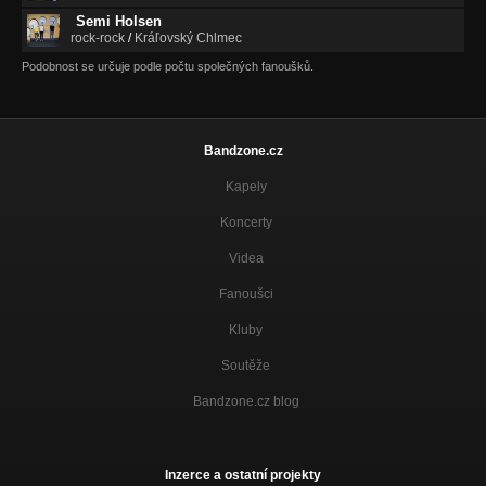
Semi Holsen
rock-rock
/
Kráľovský Chlmec
Podobnost se určuje podle počtu společných fanoušků.
Bandzone.cz
Kapely
Koncerty
Videa
Fanoušci
Kluby
Soutěže
Bandzone.cz blog
Inzerce a ostatní projekty