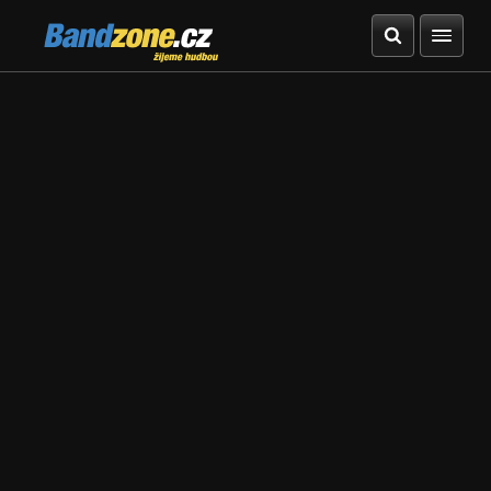
Bandzone.cz
žijeme hudbou