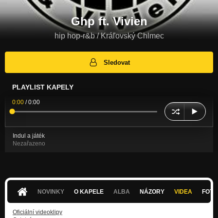
Ghp ft. Vivien
hip hop-r&b / Kráľovský Chlmec
Sledovat
PLAYLIST KAPELY
0:00
/
0:00
Indul a játék
Nezařazeno
NOVINKY
O KAPELE
ALBA
NÁZORY
VIDEA
FOTK
Oficiální videoklipy