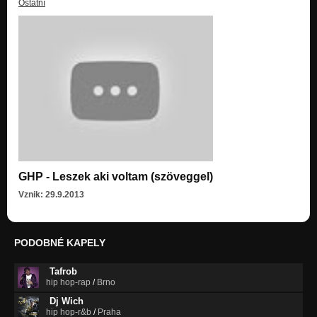
Ostatní
GHP - Leszek aki voltam (szöveggel)
Vznik: 29.9.2013
PODOBNÉ KAPELY
Tafrob
hip hop-rap
/
Brno
Dj Wich
hip hop-r&b
/
Praha