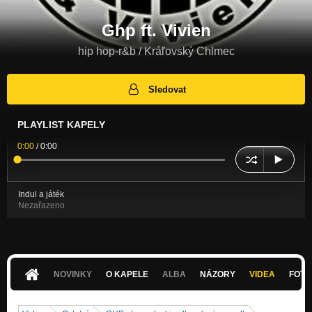
Ghp ft. Vivien
hip hop-r&b / Kráľovský Chlmec
Sledovat
PLAYLIST KAPELY
0:00
/
0:00
Indul a játék
Nezařazeno
NOVINKY
O KAPELE
ALBA
NÁZORY
VIDEA
FOTK