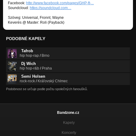
Facebook:
http://www.facebook.com/pages/GHP-ft-...
Soundcloud:
https://soundcloud.com…
Szöveg: Universal, Fronnt, Wayne
Keverés @ Master: Roli (Payback)
PODOBNÉ KAPELY
Tafrob
hip hop-rap
/
Brno
Dj Wich
hip hop-r&b
/
Praha
Semi Holsen
rock-rock
/
Kráľovský Chlmec
Podobnost se určuje podle počtu společných fanoušků.
Bandzone.cz
Kapely
Koncerty