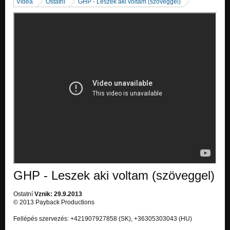
Videa
Ostatní
GHP - Leszek aki voltam (szöveggel)
GHP - Leszek aki voltam (szöveggel)
Ostatní
Vznik: 29.9.2013
© 2013 Payback Productions
Fellépés szervezés: +421907927858 (SK), +36305303043 (HU)