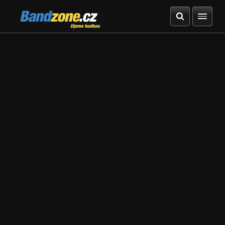
Bandzone.cz
žijeme hudbou