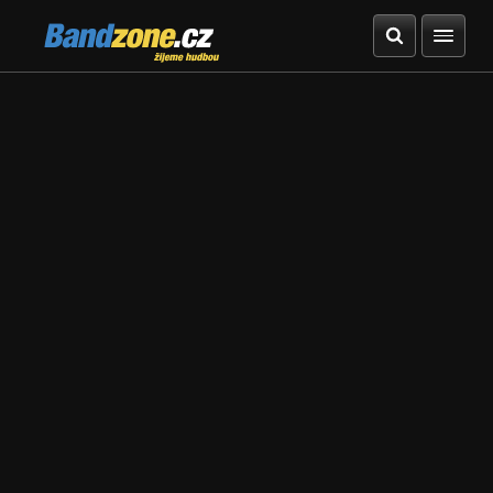
Bandzone.cz
žijeme hudbou