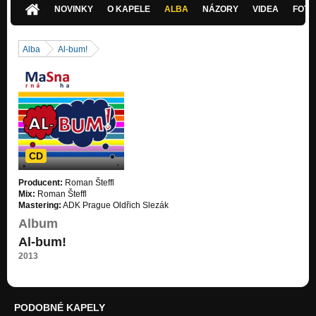
NOVINKY
O KAPELE
ALBA
NÁZORY
VIDEA
FOTK
Alba
Al-bum!
CD
Producent:
Roman Šteffl
Mix:
Roman Šteffl
Mastering:
ADK Prague Oldřich Slezák
Album
Al-bum!
2013
PODOBNÉ KAPELY