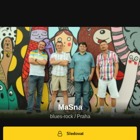
MaSna
blues-rock / Praha
Sledovat