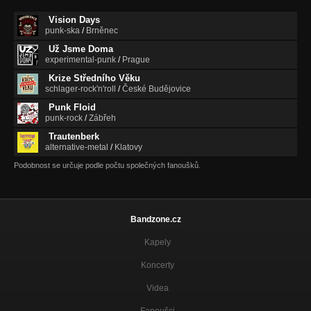
Vision Days
punk-ska
/
Brněnec
Už Jsme Doma
experimental-punk
/
Prague
Krize Středního Věku
schlager-rock'n'roll
/
České Budějovice
Punk Floid
punk-rock
/
Zábřeh
Trautenberk
alternative-metal
/
Klatovy
Podobnost se určuje podle počtu společných fanoušků.
Bandzone.cz
Kapely
Koncerty
Videa