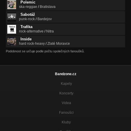
Polemic
ska-reggae
/
Bratislava
Sabotáž
punk-rock
/
Bardejov
Trafika
rock-alternative
/
Nitra
Inside
hard rock-heavy
/
Zlaté Moravce
Podobnost se určuje podle počtu společných fanoušků.
Bandzone.cz
Kapely
Koncerty
Videa
Fanoušci
Kluby