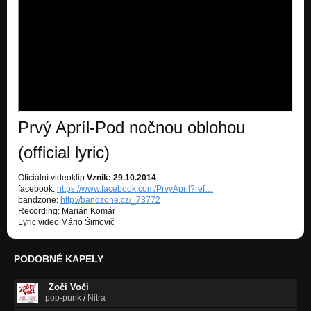
Prvý Apríl-Pod nočnou oblohou
(official lyric)
Oficiální videoklip
Vznik: 29.10.2014
facebook:
https://www.facebook.com/PrvyApril?ref…
bandzone:
http://bandzone.cz/_73772
Recording: Marián Komár
Lyric video:Mário Šimovič
PODOBNÉ KAPELY
Zoči Voči
pop-punk
/
Nitra