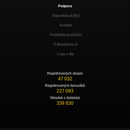
Podpora
Nápověda &
FAQ
Kontakt
Podmínky používání
O Bandzone.cz
Loga a dtp.
Registrovaných skupin
47 032
Registrovaných fanoušků
227 093
Skladeb v databázi
339 830