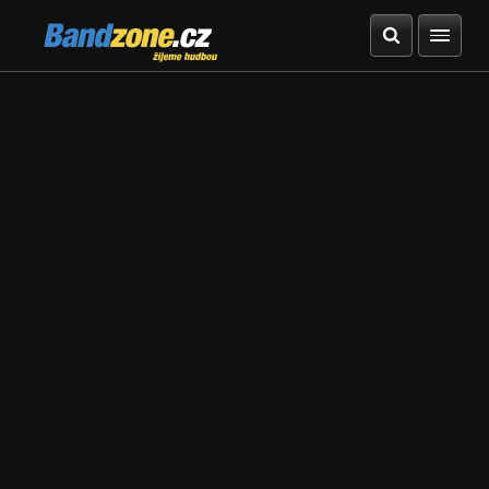
Bandzone.cz
žijeme hudbou