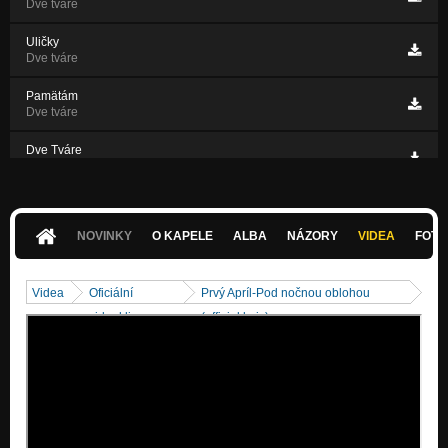
Dve tváre
Uličky
Dve tváre
Pamätám
Dve tváre
Dve Tváre
Dve tváre
Úžasná
Dve tváre
NOVINKY
O KAPELE
ALBA
NÁZORY
VIDEA
FOTK
Pod nočnou oblohou (demo)
Nezařazeno
Videa
Oficiální
Prvý Apríl-Pod nočnou oblohou
videoklipy
(official lyric)