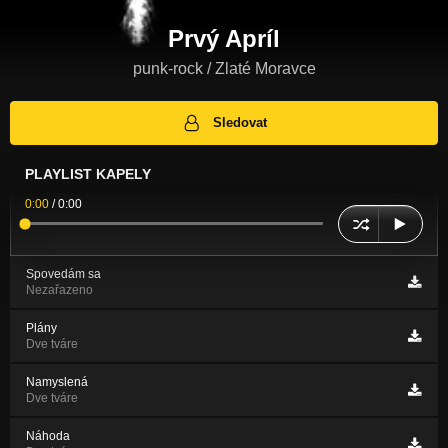
Prvý Apríl
punk-rock / Zlaté Moravce
Sledovat
PLAYLIST KAPELY
0:00
/
0:00
Spovedám sa
Nezařazeno
Plány
Dve tváre
Namyslená
Dve tváre
Náhoda