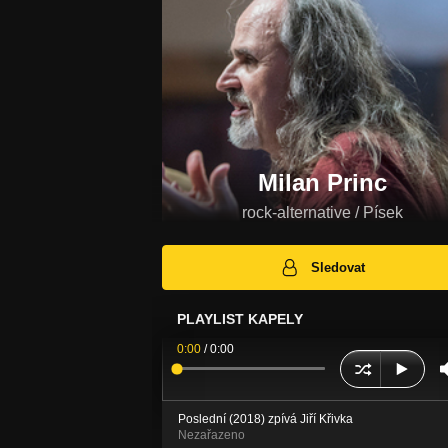
Milan Princ
rock-alternative / Písek
Sledovat
PLAYLIST KAPELY
0:00
/
0:00
Poslední (2018) zpívá Jiří Křivka
Nezařazeno