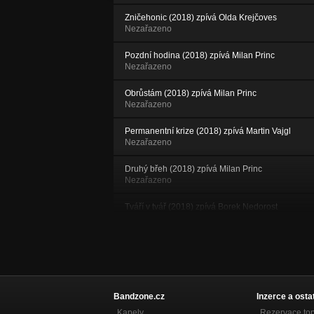
Zničehonic (2018) zpívá Olda Krejčoves
Nezařazeno
Pozdní hodina (2018) zpívá Milan Princ
Nezařazeno
Obrůstám (2018) zpívá Milan Princ
Nezařazeno
Permanentní krize (2018) zpívá Martin Vajgl
Nezařazeno
Druhý břeh (2018) zpívá Milan Princ
Nezařazeno
Tváří v tvář (2018) zpívá Borek Nedorost
Nezařazeno
Počítání (2018) zpívá Karel Vošta
Nezařazeno
Ježek v kleci (2018) zpívá Ondra Klímek,
kytara Michal Pavlíček
Bandzone.cz
Inzerce a osta
Nezařazeno
Kapely
Rezervace to