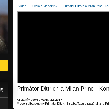
Videa
Oficiální videoklipy
Primátor Dittrich a Milan Princ - Ko
Primátor Dittrich a Milan Princ - Kon
Oficiální videoklip
Vznik: 2.5.2017
Video z alba skupiny Primátor Dittrich i z alba Tabula rasa? Milana Pr