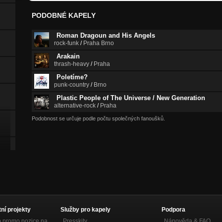
PODOBNÉ KAPELY
Roman Dragoun and His Angels
rock-funk
/
Praha Brno
Arakain
thrash-heavy
/
Praha
Poletíme?
punk-country
/
Brno
Plastic People of The Universe / New Generation
alternative-rock
/
Praha
Podobnost se určuje podle počtu společných fanoušků.
tní projekty
Služby pro kapely
Podpora
p promo pozice na
Presskity
Nápověda &
FAQ