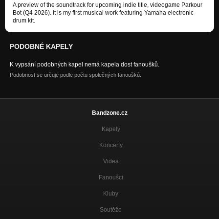
A preview of the soundtrack for upcoming indie title, videogame Parkour
Bot (Q4 2026). It is my first musical work featuring Yamaha electronic
drum kit.
PODOBNÉ KAPELY
K vypsání podobných kapel nemá kapela dost fanoušků.
Podobnost se určuje podle počtu společných fanoušků.
Bandzone.cz
Kapely
Koncerty
Videa
Fanoušci
Kluby
Soutěže