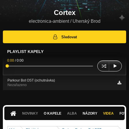
Cortex
electronica-ambient / Uherský Brod
Sledovat
PLAYLIST KAPELY
0:00
/
0:00
Parkour Bot OST (ochutnávka)
Nezařazeno
NOVINKY
O KAPELE
ALBA
NÁZORY
VIDEA
FOTK