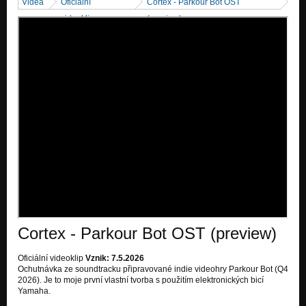
Videa
Oficiální
Cortex - Parkour Bot OST
videoklipy
(preview)
Cortex - Parkour Bot OST (preview)
Oficiální videoklip
Vznik: 7.5.2026
Ochutnávka ze soundtracku připravované indie videohry Parkour Bot (Q4
2026). Je to moje první vlastní tvorba s použitím elektronických bicí
Yamaha.