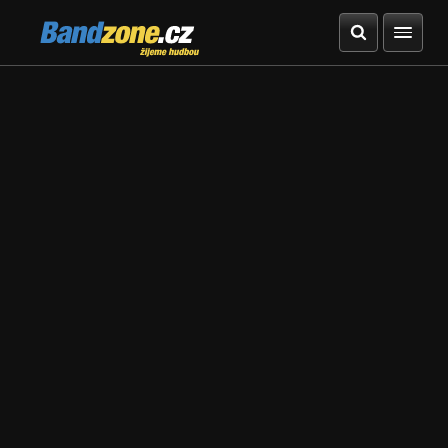
Bandzone.cz
žijeme hudbou