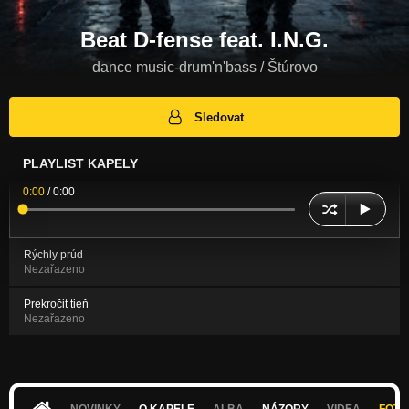
Beat D-fense feat. I.N.G.
dance music-drum'n'bass / Štúrovo
Sledovat
PLAYLIST KAPELY
0:00
/
0:00
Rýchly prúd
Nezařazeno
Prekročit tieň
Nezařazeno
NOVINKY
O KAPELE
ALBA
NÁZORY
VIDEA
FOTK