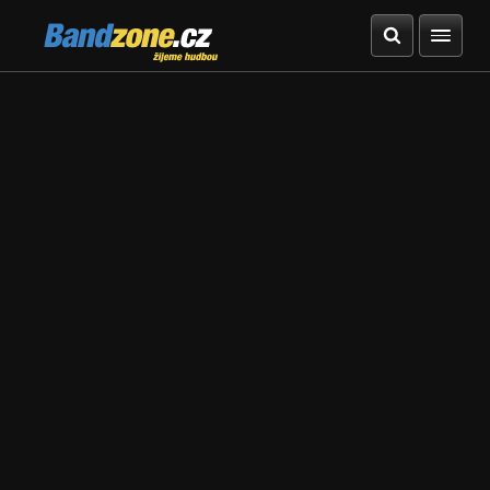
Bandzone.cz
žijeme hudbou