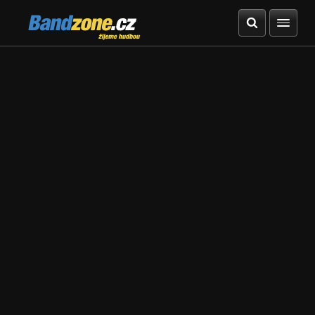
Bandzone.cz
žijeme hudbou