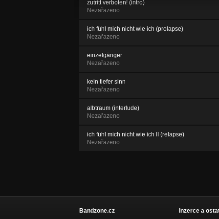
zutritt verboten! (intro)
Nezařazeno
ich fühl mich nicht wie ich (prolapse)
Nezařazeno
einzelgänger
Nezařazeno
kein tiefer sinn
Nezařazeno
albtraum (interlude)
Nezařazeno
ich fühl mich nicht wie ich II (relapse)
Nezařazeno
Bandzone.cz
Inzerce a osta