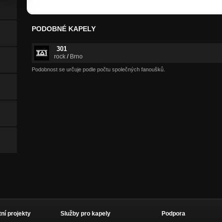
PODOBNÉ KAPELY
301
rock
/
Brno
Podobnost se určuje podle počtu společných fanoušků.
tní projekty
Služby pro kapely
Podpora