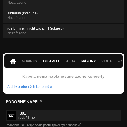
Nezařazeno
albtraum (interlude)
Nezařazeno
ich fühl mich nicht wie ich II (relapse)
Nezařazeno
NOVINKY
O KAPELE
ALBA
NÁZORY
VIDEA
FOTK
Kapela nemá naplánované žádné koncerty
Archiv proběhlých koncertů
»
PODOBNÉ KAPELY
301
rock
/
Brno
Podobnost se určuje podle počtu společných fanoušků.