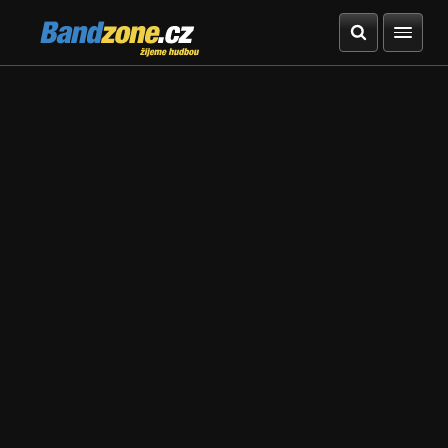
Bandzone.cz
žijeme hudbou