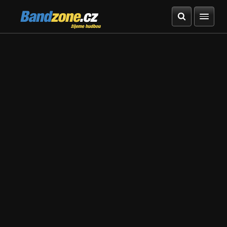
Bandzone.cz
žijeme hudbou