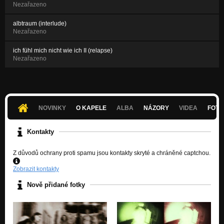
Nezařazeno
albtraum (interlude)
Nezařazeno
ich fühl mich nicht wie ich II (relapse)
Nezařazeno
NOVINKY
O KAPELE
ALBA
NÁZORY
VIDEA
FOTK
Kontakty
Z důvodů ochrany proti spamu jsou kontakty skryté a chráněné captchou.
Zobrazit kontakty
Nově přidané fotky