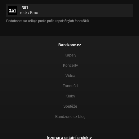
301
rock
/
Brno
Podobnost se určuje podle počtu společných fanoušků.
Bandzone.cz
Kapely
Koncerty
Videa
Fanoušci
Kluby
Soutěže
Bandzone.cz blog
Inzerce a ostatní projekty