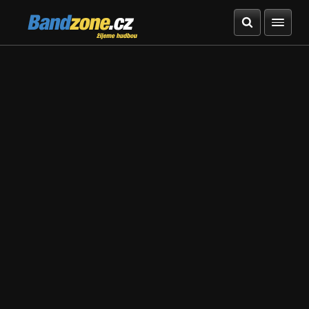
Bandzone.cz
žijeme hudbou