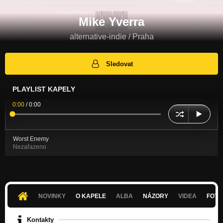
Mike Yverra
alternative-indie / Praha
Sledovat
PLAYLIST KAPELY
0:00
/
0:00
Worst Enemy
Nezařazeno
NOVINKY
O KAPELE
ALBA
NÁZORY
VIDEA
FOTK
Kontakty