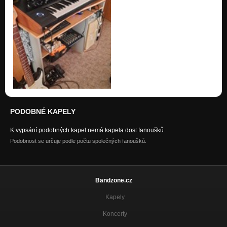
PODOBNÉ KAPELY
K vypsání podobných kapel nemá kapela dost fanoušků.
Podobnost se určuje podle počtu společných fanoušků.
Bandzone.cz
Kapely
Koncerty