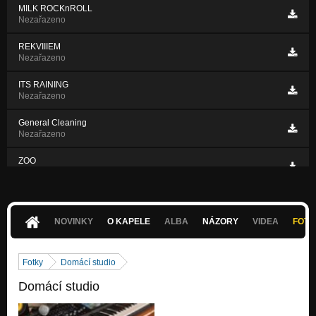
MILK ROCKnROLL
Nezařazeno
REKVIIIEM
Nezařazeno
ITS RAINING
Nezařazeno
General Cleaning
Nezařazeno
ZOO
Nezařazeno
Unhappy
Nezařazeno
NOVINKY
O KAPELE
ALBA
NÁZORY
VIDEA
FOTK
Fotky
Domácí studio
Domácí studio