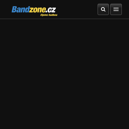
Bandzone.cz
žijeme hudbou