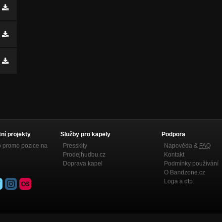
tní projekty
Služby pro kapely
Podpora
p promo pozice na
Presskity
Nápověda &
FAQ
Prodejhudbu.cz
Kontakt
Doprava kapel
Podmínky používání
O Bandzone.cz
Loga a dtp.