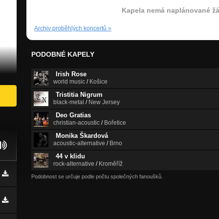
Kapela nemá naplánované žá
Archiv proběhlých koncertů
»
PODOBNÉ KAPELY
Irish Rose
world music
/
Košice
Tristitia Nigrum
black-metal
/
New Jersey
Deo Gratias
christian-acoustic
/
Bořetice
Monika Škardová
acoustic-alternative
/
Brno
44 v klidu
rock-alternative
/
Kroměříž
Podobnost se určuje podle počtu společných fanoušků.