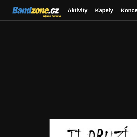
Bandzone.cz
Aktivity
Kapely
Konce
žijeme hudbou