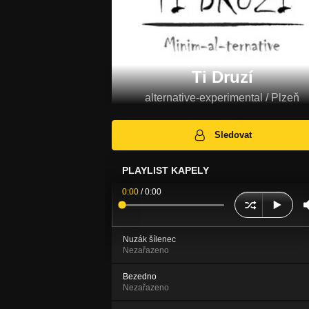
Ti Druzí
alternative-experimental / Plzeň
Sledovat
PLAYLIST KAPELY
0:00
/
0:00
Nuzák šílenec
Nezařazeno
Bezedno
Nezařazeno