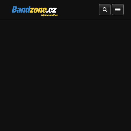
Bandzone.cz
žijeme hudbou