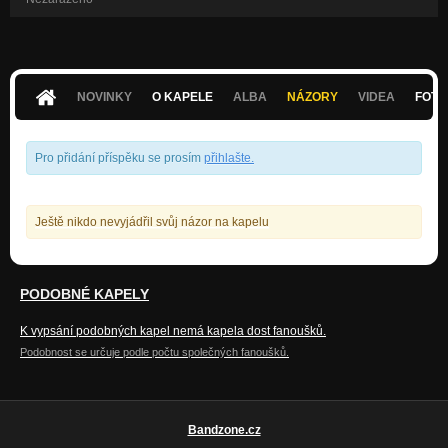
NOVINKY
O KAPELE
ALBA
NÁZORY
VIDEA
FOTK
Pro přidání příspěku se prosím
přihlašte
.
Ještě nikdo nevyjádřil svůj názor na kapelu
PODOBNÉ KAPELY
K vypsání podobných kapel nemá kapela dost fanoušků.
Podobnost se určuje podle počtu společných fanoušků.
Bandzone.cz