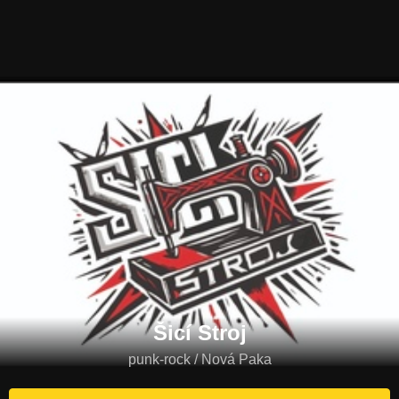
Šicí Stroj
punk-rock / Nová Paka