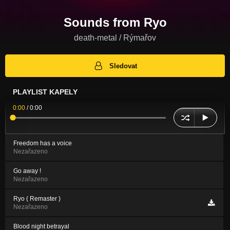
Sounds from Ryo
death-metal / Rýmařov
Sledovat
PLAYLIST KAPELY
0:00
/
0:00
Freedom has a voice
Nezařazeno
Go away !
Nezařazeno
Ryo ( Remaster )
Nezařazeno
Blood night betrayal