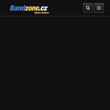
Bandzone.cz
žijeme hudbou