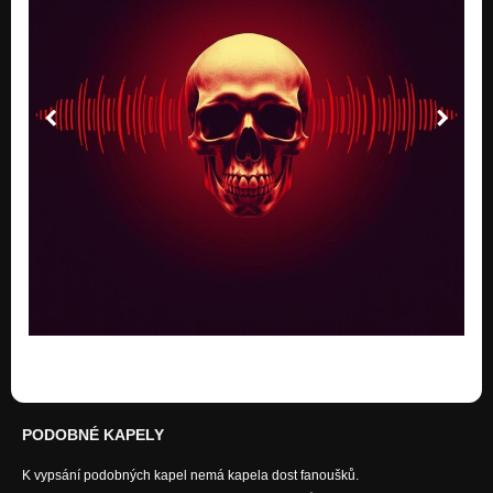
Fire and passion
Nezařazeno
Wild unchained
Nezařazeno
You have it in you
Nezařazeno
Unstoppable
Nezařazeno
Uniqueness
Nezařazeno
Outro -Sounds from Ryo
Nezařazeno
Ryo ( BONUS CZ - RYO - ORIGINÁL SKLADBA )
Nezařazeno
PODOBNÉ KAPELY
K vypsání podobných kapel nemá kapela dost fanoušků.