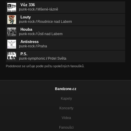
Vůz 336
proti uzkosti
punk-rock
/
Mšené-lázně
z telefonu
Louty
punk-rock
/
Roudnice nad Labem
Houba
punk-rock
/
Ústí nad Labem
Antistress
punk-rock
/
Praha
P.S.
punk-symphonic
/
Prdel Světa
Podobnost se určuje podle počtu společných fanoušků.
Bandzone.cz
Kapely
Koncerty
Videa
Fanoušci