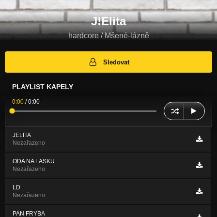
J!Elita
hardcore / Mšené-lázně
Sledovat
PLAYLIST KAPELY
0:00
/
0:00
JELITA
Nezařazeno
ODA NA LASKU
Nezařazeno
LD
Nezařazeno
PAN FRYBA