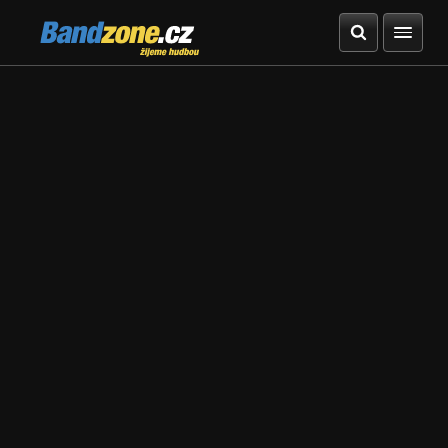
Bandzone.cz
žijeme hudbou