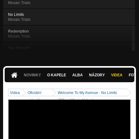
Mosaic Trials
No Limits
Mosaic Trials
Redemption
Mosaic Trials
See Through
Mosaic Trials
Tale Of Us
Mosaic Trials
NOVINKY
O KAPELE
ALBA
NÁZORY
VIDEA
FOTK
Unfair Game
Mosaic Trials
Videa
Oficiální
Welcome To My Avenue - No Limits
World Of Shine
videoklipy
(Official Music Video)
Mosaic Trials