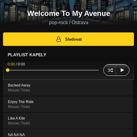
Welcome To My Avenue
pop-rock / Ostrava
Sledovat
PLAYLIST KAPELY
0:00
/
0:00
Backed Away
Mosaic Trials
Enjoy The Ride
Mosaic Trials
Like A Kite
Mosaic Trials
NA NA NA