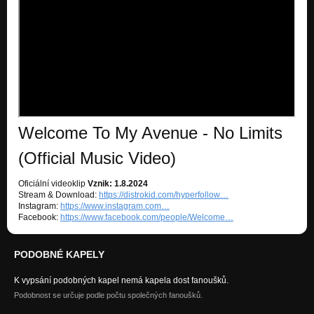
Welcome To My Avenue - No Limits
(Official Music Video)
Oficiální videoklip
Vznik: 1.8.2024
Stream & Download:
https://distrokid.com/hyperfollow…
Instagram:
https://www.instagram.com…
Facebook:
https://www.facebook.com/people/Welcome…
PODOBNÉ KAPELY
K vypsání podobných kapel nemá kapela dost fanoušků.
Podobnost se určuje podle počtu společných fanoušků.