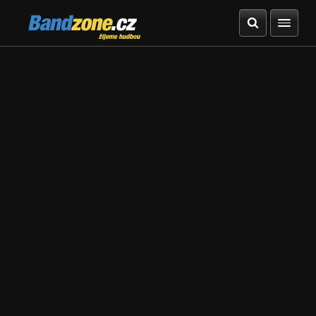
Bandzone.cz
žijeme hudbou