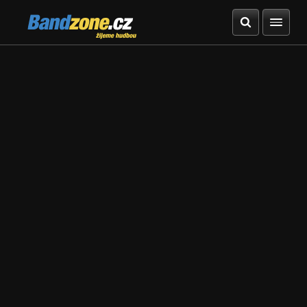
Bandzone.cz
žijeme hudbou