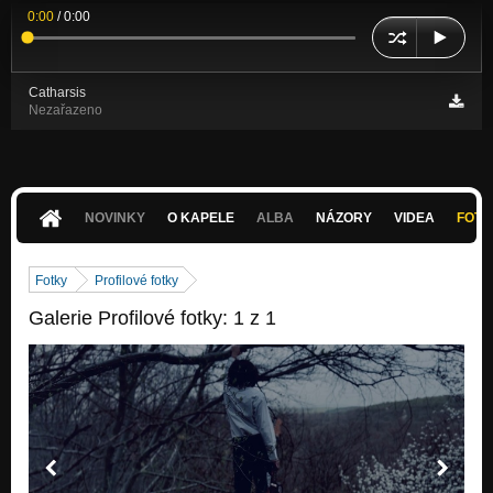
0:00
/
0:00
Catharsis
Nezařazeno
NOVINKY
O KAPELE
ALBA
NÁZORY
VIDEA
FOTK
Fotky
Profilové fotky
Galerie Profilové fotky: 1 z 1