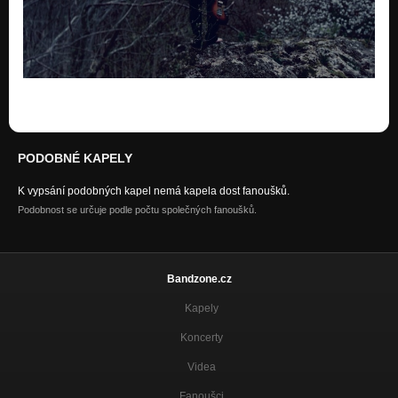
PODOBNÉ KAPELY
K vypsání podobných kapel nemá kapela dost fanoušků.
Podobnost se určuje podle počtu společných fanoušků.
Bandzone.cz
Kapely
Koncerty
Videa
Fanoušci