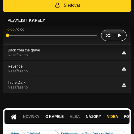
Sledovat
PLAYLIST KAPELY
0:00
/
0:00
Back from the grave
Nezařazeno
Revenge
Nezařazeno
In the Dark
Nezařazeno
NOVINKY
O KAPELE
ALBA
NÁZORY
VIDEA
FOTK
Videa
Oficiální
Spiderweb - In The Dark (official