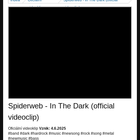
videoklipy
videoclip)
Spiderweb - In The Dark (official
videoclip)
Oficiální videoklip
Vznik: 4.6.2025
#band #dark #hardrock #music #newsong #rock #song #metal
#newmusic #bass