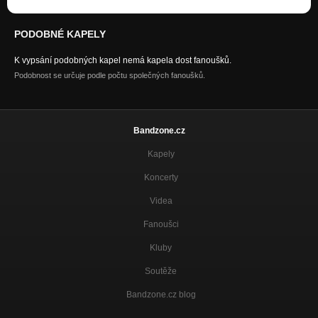
PODOBNÉ KAPELY
K vypsání podobných kapel nemá kapela dost fanoušků.
Podobnost se určuje podle počtu společných fanoušků.
Bandzone.cz
Kapely
Koncerty
Videa
Fanoušci
Kluby
Soutěže
Bandzone.cz blog