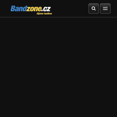
Bandzone.cz
žijeme hudbou