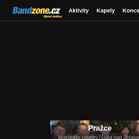
Bandzone.cz
Aktivity
Kapely
Konce
žijeme hudbou
Pražce
bluegrass-country / Luka nad Jihlav