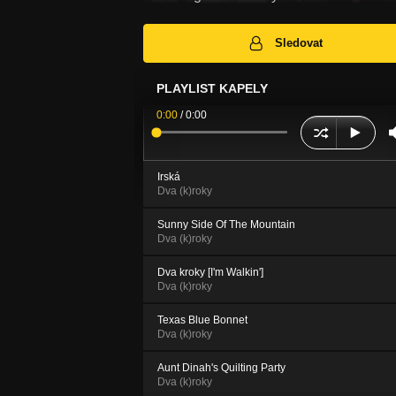
Sledovat
PLAYLIST KAPELY
0:00
/
0:00
Irská
Dva (k)roky
Sunny Side Of The Mountain
Dva (k)roky
Dva kroky [I'm Walkin']
Dva (k)roky
Texas Blue Bonnet
Dva (k)roky
Aunt Dinah's Quilting Party
Dva (k)roky