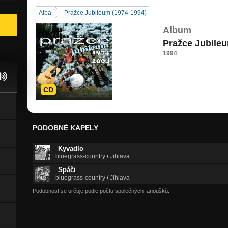
Alba
Pražce Jubileum (1974-1994)
Album
Pražce Jubileu
1994
CD
PODOBNÉ KAPELY
Kyvadlo
bluegrass-country
/
Jihlava
Spáči
bluegrass-country
/
Jihlava
Podobnost se určuje podle počtu společných fanoušků.