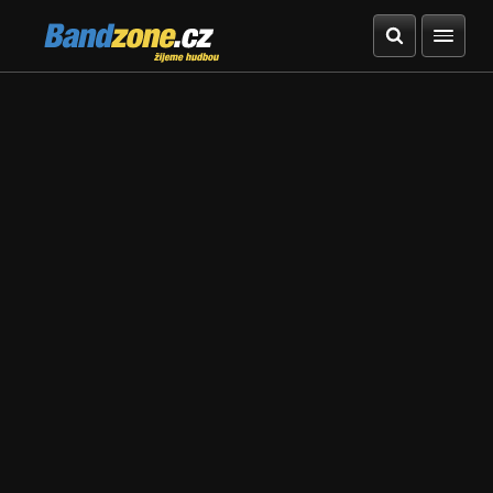
Bandzone.cz
žijeme hudbou