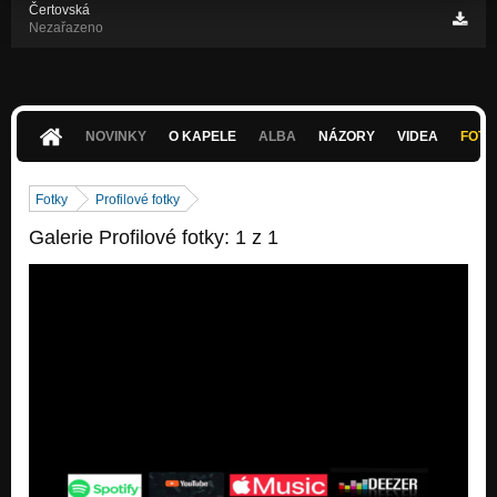
Čertovská
Nezařazeno
NOVINKY
O KAPELE
ALBA
NÁZORY
VIDEA
FOTK
Fotky
Profilové fotky
Galerie Profilové fotky: 1 z 1