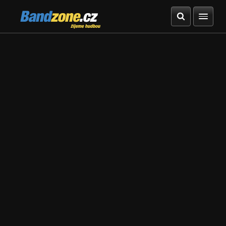
Bandzone.cz
žijeme hudbou