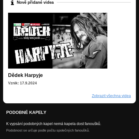
Nově přidané videa
Dědek Harpyje
Vznik: 17.9.2024
Zobrazit všechna videa
PODOBNÉ KAPELY
K vypsání podobných kapel nemá kapela dost fanoušků.
Podobnost se určuje podle počtu společných fanoušků.