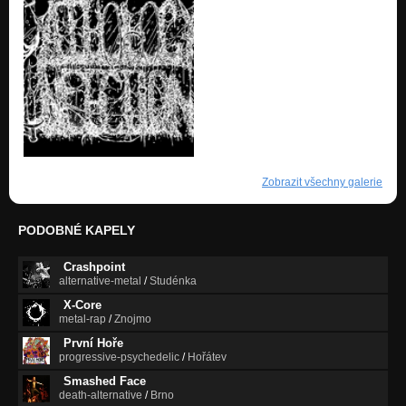
Zobrazit všechny galerie
PODOBNÉ KAPELY
Crashpoint
alternative-metal
/
Studénka
X-Core
metal-rap
/
Znojmo
První Hoře
progressive-psychedelic
/
Hořátev
Smashed Face
death-alternative
/
Brno