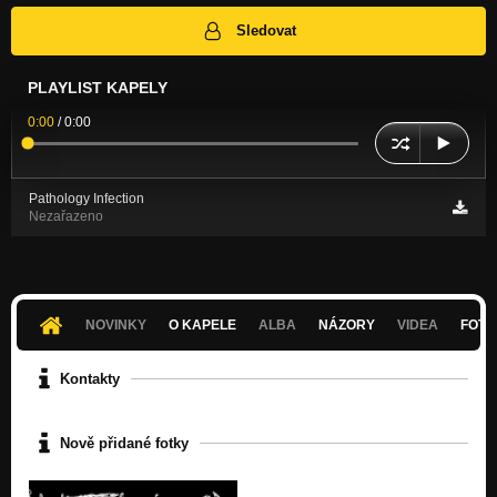
Sledovat
PLAYLIST KAPELY
0:00
/
0:00
Pathology Infection
Nezařazeno
NOVINKY
O KAPELE
ALBA
NÁZORY
VIDEA
FOTK
Kontakty
Nově přidané fotky