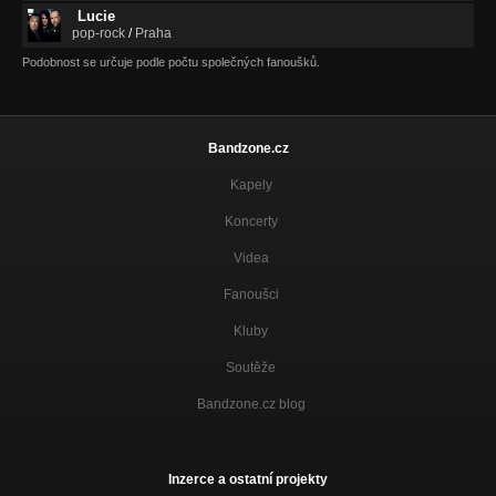
Lucie
pop-rock
/
Praha
Podobnost se určuje podle počtu společných fanoušků.
Bandzone.cz
Kapely
Koncerty
Videa
Fanoušci
Kluby
Soutěže
Bandzone.cz blog
Inzerce a ostatní projekty