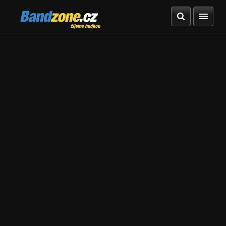
Bandzone.cz
žijeme hudbou