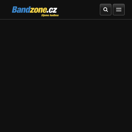
Bandzone.cz
žijeme hudbou