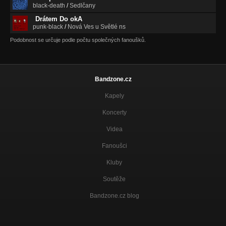
black-death
/
Sedlčany
Drátem Do okA
punk-black
/
Nová Ves u Světlé ns
Podobnost se určuje podle počtu společných fanoušků.
Bandzone.cz
Kapely
Koncerty
Videa
Fanoušci
Kluby
Soutěže
Bandzone.cz blog