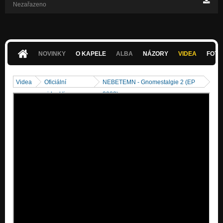
Nezařazeno
NOVINKY
O KAPELE
ALBA
NÁZORY
VIDEA
FOTK
Videa
Oficiální
NEBETEMN - Gnomestalgie 2 (EP
videoklipy
2023)