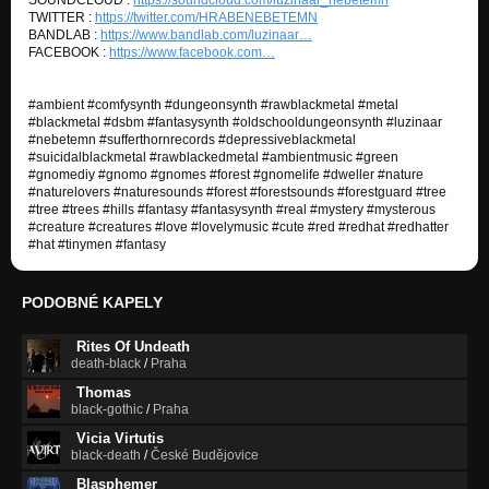
TWITTER :
https://twitter.com/HRABENEBETEMN
BANDLAB :
https://www.bandlab.com/luzinaar…
FACEBOOK :
https://www.facebook.com…
#ambient #comfysynth #dungeonsynth #rawblackmetal #metal
#blackmetal #dsbm #fantasysynth #oldschooldungeonsynth #luzinaar
#nebetemn #sufferthornrecords #depressiveblackmetal
#suicidalblackmetal #rawblackedmetal #ambientmusic #green
#gnomediy #gnomo #gnomes #forest #gnomelife #dweller #nature
#naturelovers #naturesounds #forest #forestsounds #forestguard #tree
#tree #trees #hills #fantasy #fantasysynth #real #mystery #mysterous
#creature #creatures #love #lovelymusic #cute #red #redhat #redhatter
#hat #tinymen #fantasy
PODOBNÉ KAPELY
Rites Of Undeath
death-black
/
Praha
Thomas
black-gothic
/
Praha
Vicia Virtutis
black-death
/
České Budějovice
Blasphemer