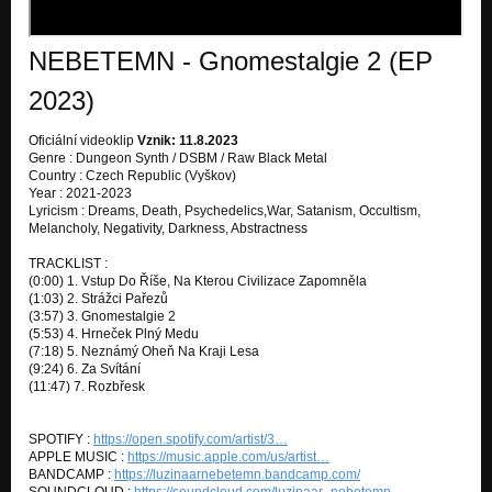
NEBETEMN - Gnomestalgie 2 (EP
2023)
Oficiální videoklip
Vznik: 11.8.2023
Genre : Dungeon Synth / DSBM / Raw Black Metal
Country : Czech Republic (Vyškov)
Year : 2021-2023
Lyricism : Dreams, Death, Psychedelics,War, Satanism, Occultism,
Melancholy, Negativity, Darkness, Abstractness
TRACKLIST :
(0:00) 1. Vstup Do Říše, Na Kterou Civilizace Zapomněla
(1:03) 2. Strážci Pařezů
(3:57) 3. Gnomestalgie 2
(5:53) 4. Hrneček Plný Medu
(7:18) 5. Neznámý Oheň Na Kraji Lesa
(9:24) 6. Za Svítání
(11:47) 7. Rozbřesk
SPOTIFY :
https://open.spotify.com/artist/3…
APPLE MUSIC :
https://music.apple.com/us/artist…
BANDCAMP :
https://luzinaarnebetemn.bandcamp.com/
SOUNDCLOUD :
https://soundcloud.com/luzinaar_nebetemn