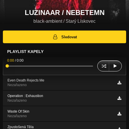
LUZINAAR / NEBETEMN
black-ambient / Starý Lískovec
Sledovat
PLAYLIST KAPELY
0:00
/
0:00
Even Death Rejects Me
Nezařazeno
Operation : Exhaustion
Nezařazeno
Waste Of Skin
Nezařazeno
Zpustošená Těla