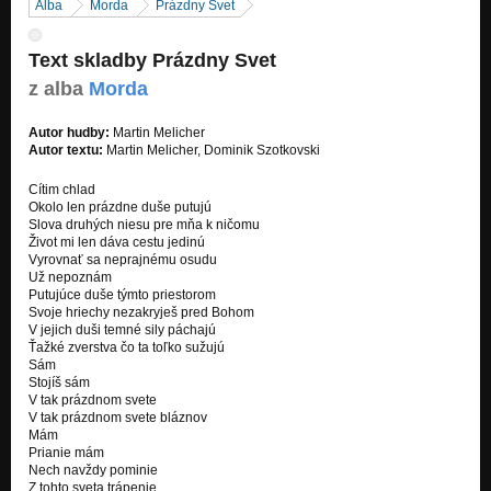
Alba
Morda
Prázdny Svet
Text skladby Prázdny Svet
z alba
Morda
Autor hudby:
Martin Melicher
Autor textu:
Martin Melicher, Dominik Szotkovski
Cítim chlad
Okolo len prázdne duše putujú
Slova druhých niesu pre mňa k ničomu
Život mi len dáva cestu jedinú
Vyrovnať sa neprajnému osudu
Už nepoznám
Putujúce duše týmto priestorom
Svoje hriechy nezakryješ pred Bohom
V jejich duši temné sily páchajú
Ťažké zverstva čo ta toľko sužujú
Sám
Stojíš sám
V tak prázdnom svete
V tak prázdnom svete bláznov
Mám
Prianie mám
Nech navždy pominie
Z tohto sveta trápenie