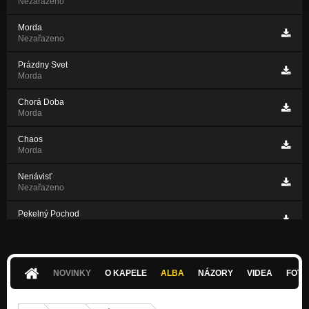
Nezařazeno
Morda
Nezařazeno
Prázdny Svet
Morda
Chorá Doba
Morda
Chaos
Morda
Nenávisť
Nezařazeno
Pekelný Pochod
Nezařazeno
Sviňa
Nezařazeno
NOVINKY
O KAPELE
ALBA
NÁZORY
VIDEA
FOTK