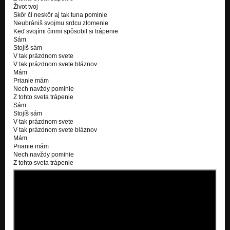
Život tvoj
Skôr či neskôr aj tak tuna pominie
Neubrániš svojmu srdcu zlomenie
Keď svojími činmi spôsobil si trápenie
Sám
Stojíš sám
V tak prázdnom svete
V tak prázdnom svete bláznov
Mám
Prianie mám
Nech navždy pominie
Z tohto sveta trápenie
Sám
Stojíš sám
V tak prázdnom svete
V tak prázdnom svete bláznov
Mám
Prianie mám
Nech navždy pominie
Z tohto sveta trápenie