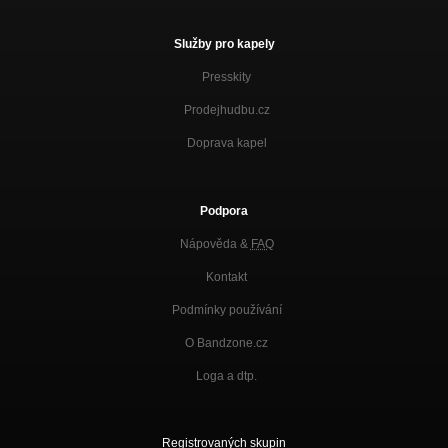
Služby pro kapely
Presskity
Prodejhudbu.cz
Doprava kapel
Podpora
Nápověda &
FAQ
Kontakt
Podmínky používání
O Bandzone.cz
Loga a dtp.
Registrovaných skupin