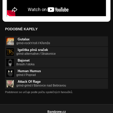
PODOBNÉ KAPELY
Gutalax
grind-rock'n'roll
/
Křemže
Igelitka plná sraček
grind-alternative
/
Strakonice
Bajonet
thrash
/
stoka
Human Humus
grind
/
Poprad
Attack Of Rage
grind-grind
/
Bánovce nad Bebravou
Podobnost se určuje podle počtu společných fanoušků.
Bandzone.cz