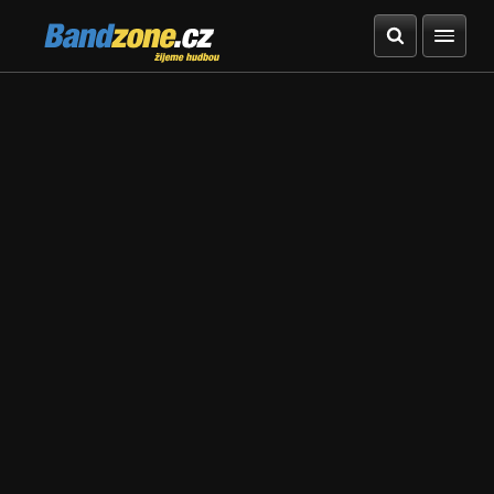
Bandzone.cz
žijeme hudbou