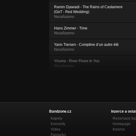
Ramin Djawadi - The Rains of Castamere
(GoT - Red Wedding)
Nezařazeno
Hans Zimmer - Time
Nezařazeno
Yann Tiersen - Comptine d’un autre été
Nezařazeno
Yiruma - River Flows In You
Nezařazeno
Čechomor - Mezi horami
Nezařazeno
Čechomor - Proměny
Nezařazeno
Vzácný jsi
Bandzone.cz
Inzerce a osta
Nezařazeno
Kapely
Rezervace to
Koncerty
homepage
Řeka Tvé Lásky
Videa
Inzerce
Nezařazeno
Fanoušci