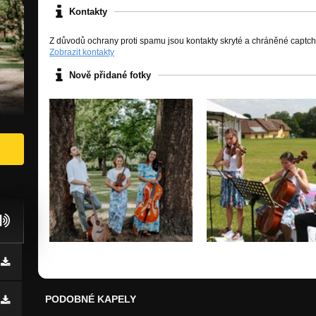
Kontakty
Z důvodů ochrany proti spamu jsou kontakty skryté a chráněné captc
Zobrazit kontakty
Nově přidané fotky
PODOBNÉ KAPELY