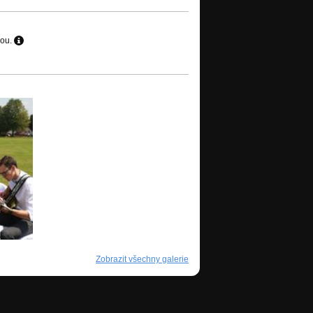
hou.
Zobrazit všechny galerie