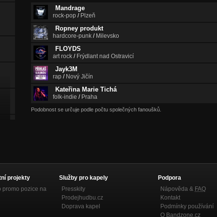
Mandrage
rock-pop
/
Plzeň
Ropney produkt
hardcore-punk
/
Milevsko
FLOYDS
art rock
/
Frýdlant nad Ostravicí
Jayk3M
rap
/
Nový Jičín
Kateřina Marie Tichá
folk-indie
/
Praha
Podobnost se určuje podle počtu společných fanoušků.
tní projekty
Služby pro kapely
Podpora
p promo pozice na
Presskity
Nápověda &
FAQ
Prodejhudbu.cz
Kontakt
Doprava kapel
Podmínky používání
O Bandzone.cz