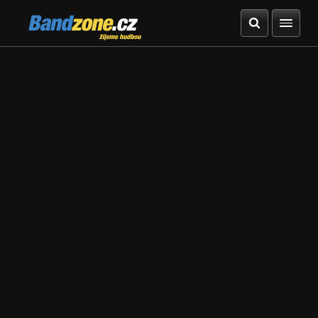
Bandzone.cz
žijeme hudbou