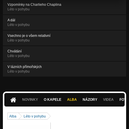
Vzpomínky na Charlieho Chaplina
Léto v pohybu
A dál
Léto v pohybu
Vsechno je o všem relativní
Léto v pohybu
Chvátání
Léto v pohybu
V lázních přímořských
Léto v pohybu
NOVINKY
O KAPELE
ALBA
NÁZORY
VIDEA
FOTK
Alba
Léto v pohybu