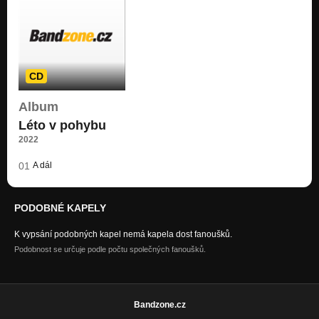
CD
Album
Léto v pohybu
2022
01
A dál
PODOBNÉ KAPELY
K vypsání podobných kapel nemá kapela dost fanoušků.
Podobnost se určuje podle počtu společných fanoušků.
Bandzone.cz