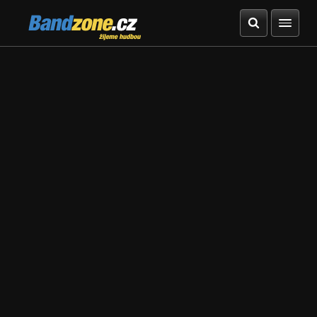
Bandzone.cz
žijeme hudbou