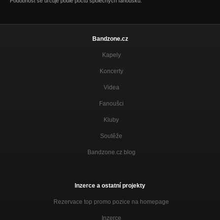
Podobnost se určuje podle počtu společných fanoušků.
Bandzone.cz
Kapely
Koncerty
Videa
Fanoušci
Kluby
Soutěže
Bandzone.cz blog
Inzerce a ostatní projekty
Rezervace top promo pozice na homepage
Inzerce