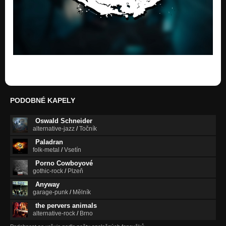
PODOBNÉ KAPELY
Oswald Schneider
alternative-jazz
/
Točník
Paladran
folk-metal
/
Vsetín
Porno Cowboyové
gothic-rock
/
Plzeň
Anyway
garage-punk
/
Mělník
the pervers animals
alternative-rock
/
Brno