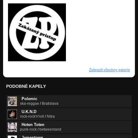
Zobrazit všechny galerie
PODOBNÉ KAPELY
Polemic
ska-reggae
/
Bratislava
U.K.N.D
rock-rock'n'roll
/
Nitra
Hoten Toten
punk-rock
/
betweenland
Jamestown