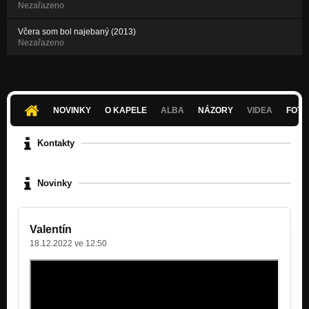
Nezařazeno
Včera som bol najebaný (2013)
Nezařazeno
NOVINKY
O KAPELE
ALBA
NÁZORY
VIDEA
FOTK
Kontakty
Novinky
Valentín
18.12.2022 ve 12:50