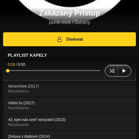
Zakázaný Prístup
punk-rock / Šurany
Sledovat
PLAYLIST KAPELY
0:00
/
0:00
Večerníček (2017)
Nezařazeno
Vidím ťa (2017)
Nezařazeno
Až, kým nás smrť nerozdelí (2015)
Nezařazeno
Zmluva s diablom (2014)