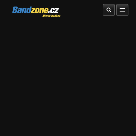
Bandzone.cz
žijeme hudbou