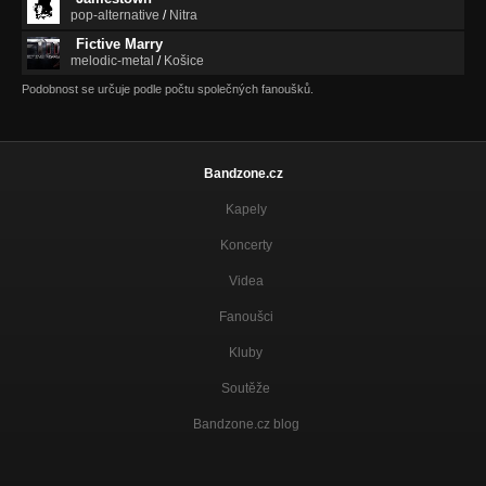
pop-alternative
/
Nitra
Fictive Marry
melodic-metal
/
Košice
Podobnost se určuje podle počtu společných fanoušků.
Bandzone.cz
Kapely
Koncerty
Videa
Fanoušci
Kluby
Soutěže
Bandzone.cz blog