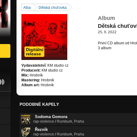
Alba
Dětská chuťovka
Album
Dětská chuťov
25. 9. 2022
První CD album od Hro
3 album
Digitální
release
Vydavatelství:
KM studio cz
Producent:
KM studio cz
Mix:
Hrobník
Mastering:
Hrobník
Album art:
Hrobník
PODOBNÉ KAPELY
Sodoma Gomora
rap-violence
/
Rumburk, Praha
Řezník
rap-violence
/
Rumburk, Praha