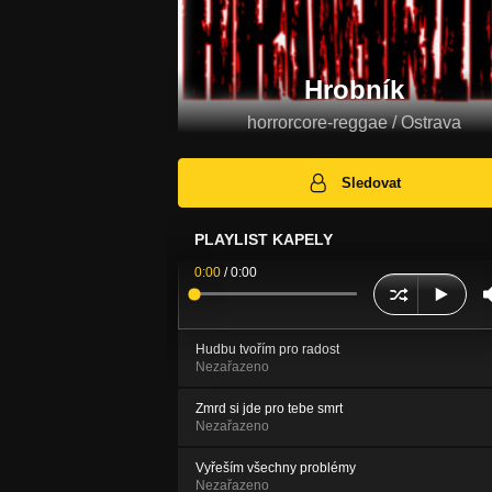
Hrobník
horrorcore-reggae / Ostrava
Sledovat
PLAYLIST KAPELY
0:00
/
0:00
Hudbu tvořím pro radost
Nezařazeno
Zmrd si jde pro tebe smrt
Nezařazeno
Vyřeším všechny problémy
Nezařazeno