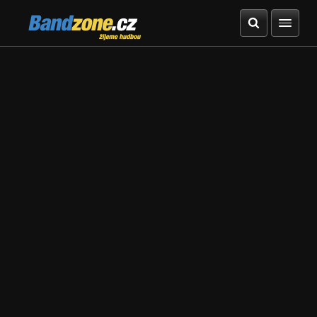
Bandzone.cz
žijeme hudbou