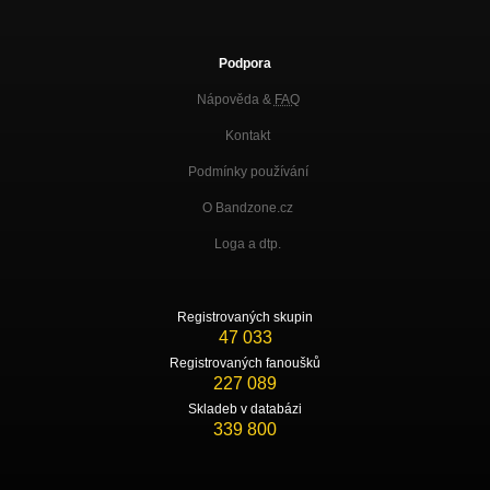
Podpora
Nápověda &
FAQ
Kontakt
Podmínky používání
O Bandzone.cz
Loga a dtp.
Registrovaných skupin
47 033
Registrovaných fanoušků
227 089
Skladeb v databázi
339 800