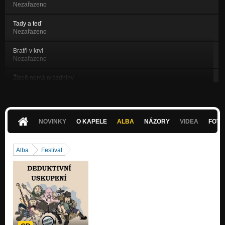
Nezařazeno
Tady a teď
Nezařazeno
Bratři v krvi
Nezařazeno
Žízeň nemá prázdniny
Nezařazeno
Zpátky domů
Nezařazeno
NOVINKY
O KAPELE
ALBA
NÁZORY
VIDEA
FOTK
Vypadnout
Nezařazeno
Alba
Festival
Ráno v pět
Nezařazeno
V černém pokoji
Nezařazeno
Nevím
Nezařazeno