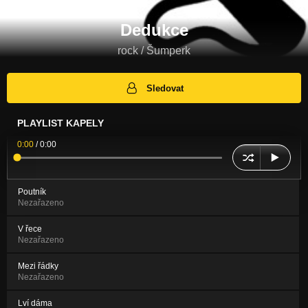
Dedukce
rock / Šumperk
Sledovat
PLAYLIST KAPELY
0:00
/
0:00
Poutník
Nezařazeno
V řece
Nezařazeno
Mezi řádky
Nezařazeno
Lví dáma