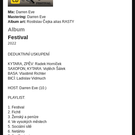
CD
Je to naše město
Mix:
Darren Eve
Nezařazeno
Mastering:
Darren Eve
Album art:
Rostislav Čejka alias RASTY
Otlačený prst
Album
Nezařazeno
Festival
Rozbitou frasnu mám
2022
Nezařazeno
DEDUKTIVNÍ USKUPENÍ
Rohypnol
Nezařazeno
KYTARA, ZPĚV: Radek Horníček
SAXOFON, KYTARA: Vojtěch Šálek
BASA: Vlastimil Richter
Všude byl Swing
BICÍ: Ladislav Vidmuch
Nezařazeno
HOST: Darren Eve (10.)
Tak se hraje Rock 'n' Roll
Nezařazeno
PLAYLIST:
Tuhle válku nechceme
1. Festival
Nezařazeno
2. Fichtl
3. Ženský a peníze
4. Ve vysokých městech
Dobrej Beat
5. Sociální sítě
Nezařazeno
6. Netáhlo