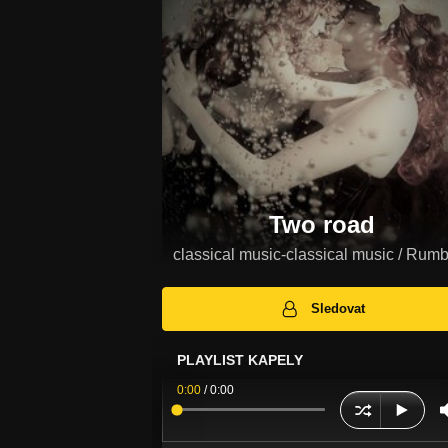
Two road
classical music-classical music / Rum
Sledovat
PLAYLIST KAPELY
0:00
/
0:00