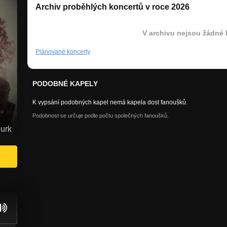
Archiv proběhlých koncertů v roce 2026
V archivu nejsou žádné 
Plánované koncerty
PODOBNÉ KAPELY
K vypsání podobných kapel nemá kapela dost fanoušků.
Podobnost se určuje podle počtu společných fanoušků.
burk