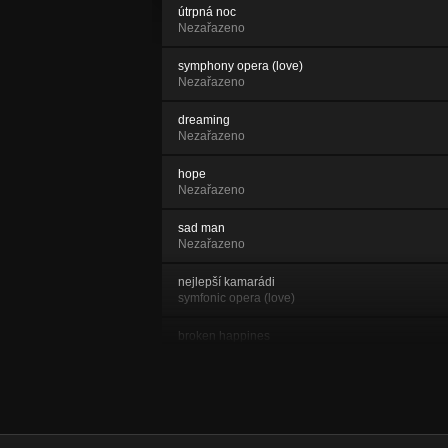
útrpná noc
Nezařazeno
symphony opera (love)
Nezařazeno
dreaming
Nezařazeno
hope
Nezařazeno
sad man
Nezařazeno
nejlepší kamarádi
symfonic opera (love)
broken happines
Nezařazeno
shards of depression
Nezařazeno
every day again