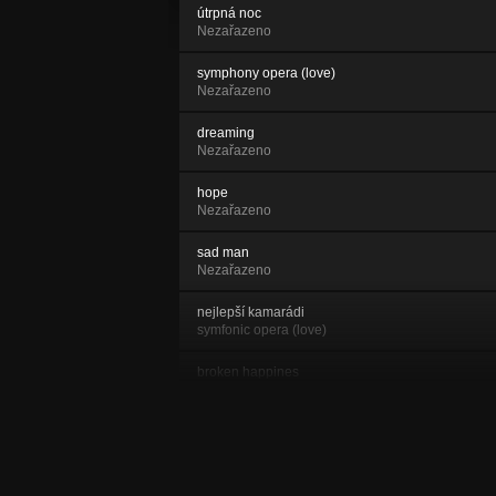
útrpná noc
Nezařazeno
symphony opera (love)
Nezařazeno
dreaming
Nezařazeno
hope
Nezařazeno
sad man
Nezařazeno
nejlepší kamarádi
symfonic opera (love)
broken happines
Nezařazeno
shards of depression
Nezařazeno
every day again