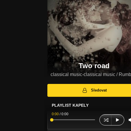
Two road
classical music-classical music / Rum
Sledovat
PLAYLIST KAPELY
0:00
/
0:00