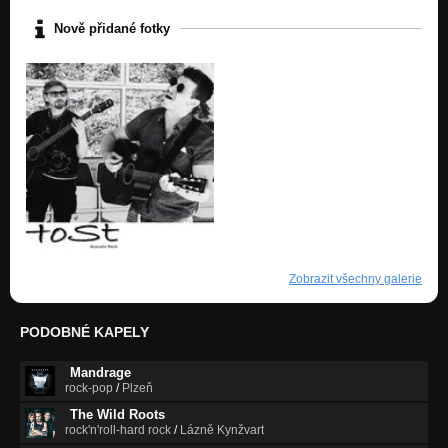
Nově přidané fotky
Zobrazit všechny galerie
PODOBNÉ KAPELY
Mandrage
rock-pop
/
Plzeň
The Wild Roots
rock'n'roll-hard rock
/
Lázně Kynžvart