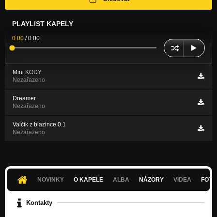
PLAYLIST KAPELY
0:00
/
0:00
Mini KODY
Nezařazeno
Dreamer
Nezařazeno
Valčík z blazince 0.1
Nezařazeno
NOVINKY
O KAPELE
ALBA
NÁZORY
VIDEA
FOTK
Kontakty