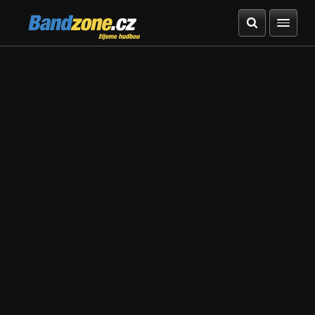
Bandzone.cz
žijeme hudbou