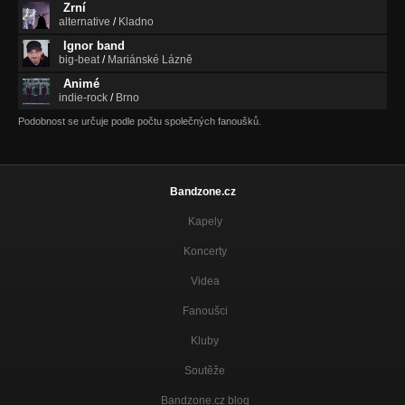
Zrní
alternative
/
Kladno
Ignor band
big-beat
/
Mariánské Lázně
Animé
indie-rock
/
Brno
Podobnost se určuje podle počtu společných fanoušků.
Bandzone.cz
Kapely
Koncerty
Videa
Fanoušci
Kluby
Soutěže
Bandzone.cz blog