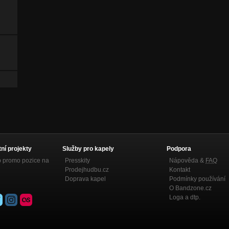
tní projekty
Služby pro kapely
Podpora
p promo pozice na
Presskity
Nápověda &
FAQ
Prodejhudbu.cz
Kontakt
Doprava kapel
Podmínky používání
O Bandzone.cz
Loga a dtp.