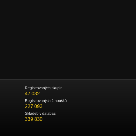
Registrovaných skupin
47 032
Registrovaných fanoušků
227 093
Skladeb v databázi
339 830