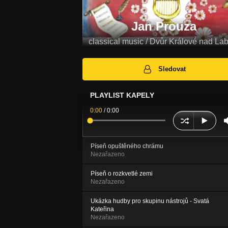
Jan Prouza
classical music / Dvůr Králové nad L
Sledovat
PLAYLIST KAPELY
0:00
/
0:00
Píseň opuštěného chrámu
Nezařazeno
Píseň o rozkvetlé zemi
Nezařazeno
Ukázka hudby pro skupinu nástrojů - Svatá
Kateřina
Nezařazeno