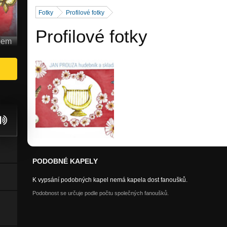
Fotky
Profilové fotky
Profilové fotky
abem
PODOBNÉ KAPELY
K vypsání podobných kapel nemá kapela dost fanoušků.
Podobnost se určuje podle počtu společných fanoušků.