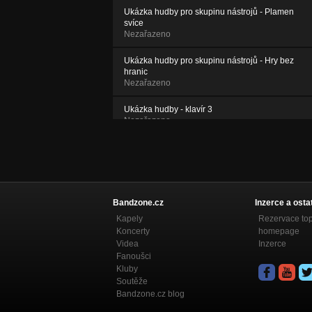
Ukázka hudby pro skupinu nástrojů - Plamen
svíce
Nezařazeno
Ukázka hudby pro skupinu nástrojů - Hry bez
hranic
Nezařazeno
Ukázka hudby - klavír 3
Nezařazeno
Ukázka hudby - klavír 2
Nezařazeno
Ukázka hudby - klavír
Nezařazeno
Bandzone.cz
Inzerce a osta
Kapely
Rezervace to
Marolija
Koncerty
homepage
Nezařazeno
Videa
Inzerce
Fanoušci
Kluby
Soutěže
Bandzone.cz blog